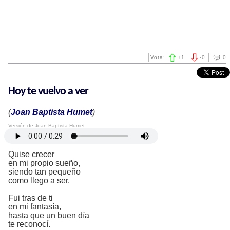
Vota:
+
1
-
0
0
Hoy te vuelvo a ver
(
Joan Baptista Humet
)
Versión de Joan Baptista Humet
Quise crecer
en mi propio sueño,
siendo tan pequeño
como llego a ser.
Fui tras de ti
en mi fantasía,
hasta que un buen día
te reconocí.