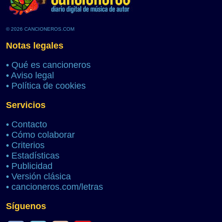
© 2026 CANCIONEROS.COM
Notas legales
•
Qué es cancioneros
•
Aviso legal
•
Política de cookies
Servicios
•
Contacto
•
Cómo colaborar
•
Criterios
•
Estadísticas
•
Publicidad
•
Versión clásica
•
cancioneros.com/letras
Síguenos