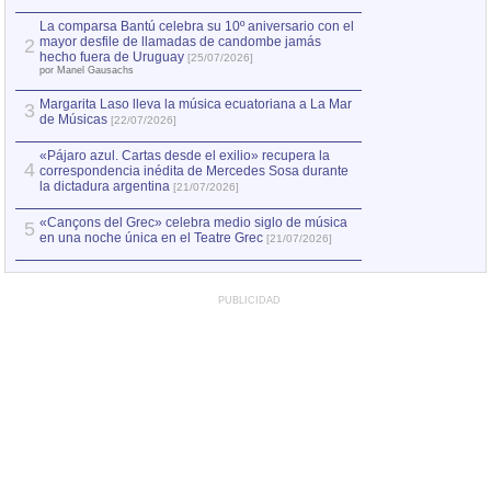
hecho fuera de U
por Manel Gausachs
La comparsa Bantú celebra su 10º aniversario con el
mayor desfile de llamadas de candombe jamás
2
Capturan en Chile
2
hecho fuera de Uruguay
[25/07/2026]
el asesinato de Ví
por Manel Gausachs
Margarita Laso lleva la música ecuatoriana a La Mar
3
de Músicas
[22/07/2026]
«Pájaro azul. Cartas desde el exilio» recupera la
4
correspondencia inédita de Mercedes Sosa durante
la dictadura argentina
[21/07/2026]
«Cançons del Grec» celebra medio siglo de música
5
en una noche única en el Teatre Grec
[21/07/2026]
PUBLICIDAD