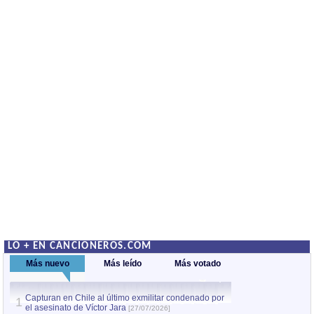
LO + EN CANCIONEROS.COM
Más nuevo
Más leído
Más votado
Capturan en Chile al último exmilitar condenado por
La comparsa Bantú
1
el asesinato de Víctor Jara
mayor desfile de
1
[27/07/2026]