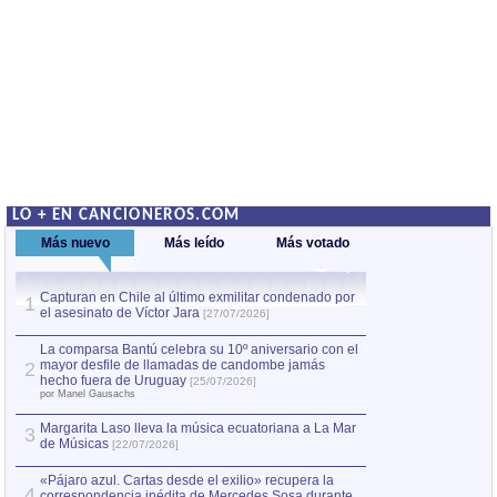
LO + EN CANCIONEROS.COM
Más nuevo
Más leído
Más votado
Capturan en Chile al último exmilitar condenado por
La comparsa Bantú
1
el asesinato de Víctor Jara
mayor desfile de
1
[27/07/2026]
hecho fuera de U
por Manel Gausachs
La comparsa Bantú celebra su 10º aniversario con el
mayor desfile de llamadas de candombe jamás
2
Capturan en Chile
2
hecho fuera de Uruguay
[25/07/2026]
el asesinato de Ví
por Manel Gausachs
Margarita Laso lleva la música ecuatoriana a La Mar
3
de Músicas
[22/07/2026]
«Pájaro azul. Cartas desde el exilio» recupera la
4
correspondencia inédita de Mercedes Sosa durante