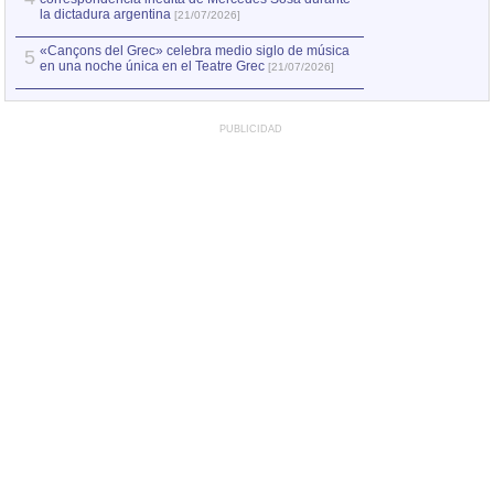
la dictadura argentina
[21/07/2026]
«Cançons del Grec» celebra medio siglo de música
5
en una noche única en el Teatre Grec
[21/07/2026]
PUBLICIDAD