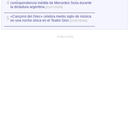
4
correspondencia inédita de Mercedes Sosa durante
la dictadura argentina
[21/07/2026]
«Cançons del Grec» celebra medio siglo de música
5
en una noche única en el Teatre Grec
[21/07/2026]
PUBLICIDAD