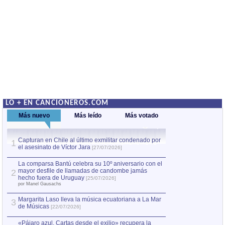
LO + EN CANCIONEROS.COM
Más nuevo
Más leído
Más votado
Capturan en Chile al último exmilitar condenado por
La comparsa Bantú
1
el asesinato de Víctor Jara
mayor desfile de
1
[27/07/2026]
hecho fuera de U
por Manel Gausachs
La comparsa Bantú celebra su 10º aniversario con el
mayor desfile de llamadas de candombe jamás
2
Capturan en Chile
2
hecho fuera de Uruguay
[25/07/2026]
el asesinato de Ví
por Manel Gausachs
Margarita Laso lleva la música ecuatoriana a La Mar
3
de Músicas
[22/07/2026]
«Pájaro azul. Cartas desde el exilio» recupera la