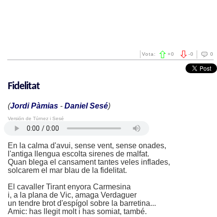
Vota:
+
0
-
0
0
Fidelitat
(
Jordi Pàmias
-
Daniel Sesé
)
Versión de Túrnez i Sesé
En la calma d'avui, sense vent, sense onades,
l'antiga llengua escolta sirenes de malfat.
Quan blega el cansament tantes veles inflades,
solcarem el mar blau de la fidelitat.
El cavaller Tirant enyora Carmesina
i, a la plana de Vic, amaga Verdaguer
un tendre brot d'espígol sobre la barretina...
Amic: has llegit molt i has somiat, també.