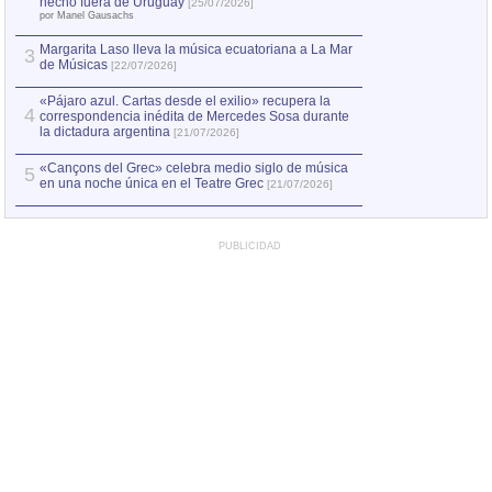
2
hecho fuera de Uruguay
[25/07/2026]
el asesinato de Ví
por Manel Gausachs
Margarita Laso lleva la música ecuatoriana a La Mar
3
de Músicas
[22/07/2026]
«Pájaro azul. Cartas desde el exilio» recupera la
4
correspondencia inédita de Mercedes Sosa durante
la dictadura argentina
[21/07/2026]
«Cançons del Grec» celebra medio siglo de música
5
en una noche única en el Teatre Grec
[21/07/2026]
PUBLICIDAD