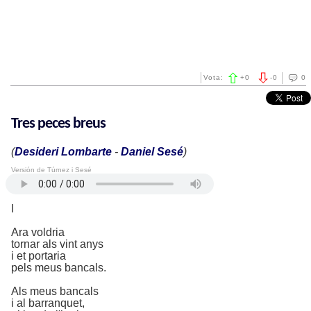
Vota:
+
0
-
0
0
Tres peces breus
(
Desideri Lombarte
-
Daniel Sesé
)
Versión de Túrnez i Sesé
I
Ara voldria
tornar als vint anys
i et portaria
pels meus bancals.
Als meus bancals
i al barranquet,