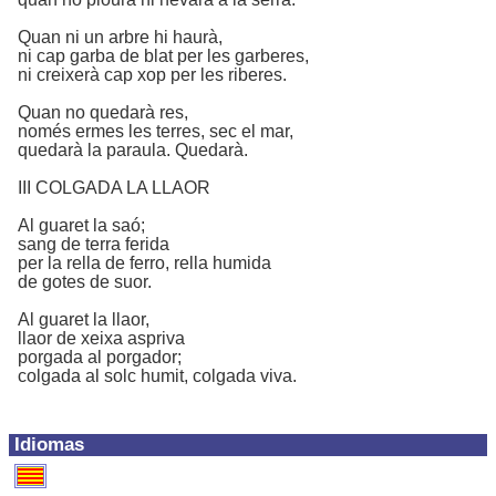
Quan ni un arbre hi haurà,
ni cap garba de blat per les garberes,
ni creixerà cap xop per les riberes.
Quan no quedarà res,
només ermes les terres, sec el mar,
quedarà la paraula. Quedarà.
III COLGADA LA LLAOR
Al guaret la saó;
sang de terra ferida
per la rella de ferro, rella humida
de gotes de suor.
Al guaret la llaor,
llaor de xeixa aspriva
porgada al porgador;
colgada al solc humit, colgada viva.
Idiomas