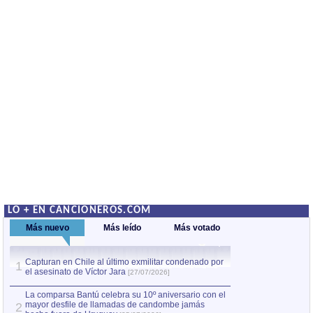
LO + EN CANCIONEROS.COM
Más nuevo
Más leído
Más votado
Capturan en Chile al último exmilitar condenado por
La comparsa Bantú
1
el asesinato de Víctor Jara
mayor desfile de
1
[27/07/2026]
hecho fuera de U
por Manel Gausachs
La comparsa Bantú celebra su 10º aniversario con el
mayor desfile de llamadas de candombe jamás
2
Capturan en Chile