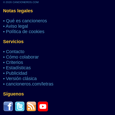
© 2026 CANCIONEROS.COM
Notas legales
•
Qué es cancioneros
•
Aviso legal
•
Política de cookies
Servicios
•
Contacto
•
Cómo colaborar
•
Criterios
•
Estadísticas
•
Publicidad
•
Versión clásica
•
cancioneros.com/letras
Síguenos