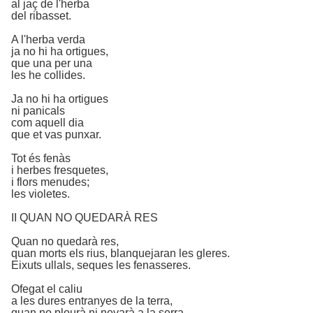
al jaç de l'herba
del ribasset.
A l'herba verda
ja no hi ha ortigues,
que una per una
les he collides.
Ja no hi ha ortigues
ni panicals
com aquell dia
que et vas punxar.
Tot és fenàs
i herbes fresquetes,
i flors menudes;
les violetes.
II QUAN NO QUEDARÀ RES
Quan no quedarà res,
quan morts els rius, blanquejaran les gleres.
Eixuts ullals, seques les fenasseres.
Ofegat el caliu
a les dures entranyes de la terra,
quan no plourà ni nevarà a la serra.