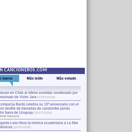
EN CANCIONEROS.COM
s nuevo
Más leído
Más votado
turan en Chile al último exmilitar condenado por
La comparsa Bantú celebra s
asesinato de Víctor Jara
mayor desfile de llamadas
1
[27/07/2026]
hecho fuera de Uruguay
[25
comparsa Bantú celebra su 10º aniversario con el
por Manel Gausachs
or desfile de llamadas de candombe jamás
Capturan en Chile al último
2
ho fuera de Uruguay
[25/07/2026]
el asesinato de Víctor Jara
[
Manel Gausachs
garita Laso lleva la música ecuatoriana a La Mar
Margarita Laso lleva la mús
3
Músicas
de Músicas
[22/07/2026]
[22/07/2026]