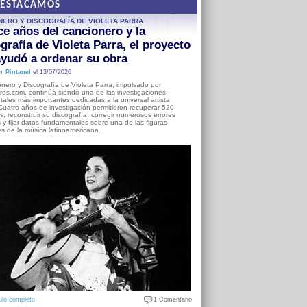
DESTACAMOS
NERO Y DISCOGRAFÍA DE VIOLETA PARRA
e años del cancionero y la
grafía de Violeta Parra, el proyecto
yudó a ordenar su obra
r Pintanel
el 13/07/2026
nero y Discografía de Violeta Parra, impulsado por
ros.com, continúa siendo una de las investigaciones
ales más importantes dedicadas a la universal artista
Cuatro años de investigación permitieron recuperar 520
, reconstruir su discografía, corregir numerosos errores
s y fijar datos fundamentales sobre una de las figuras
es de la música latinoamericana.
ulo completo
1 Comentario