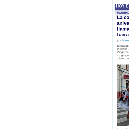
HOY 
CANDO
La co
anive
llam
fuer
por
Mane
El pasad
territori
Plegaman
uruguaya
género m