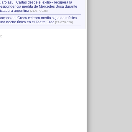
jaro azul. Cartas desde el exilio» recupera la
respondencia inédita de Mercedes Sosa durante
dictadura argentina
[21/07/2026]
nçons del Grec» celebra medio siglo de música
una noche única en el Teatre Grec
[21/07/2026]
AD