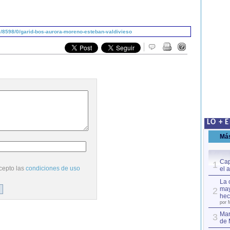
/8598/0/garid-bos-aurora-moreno-esteban-valdivieso
LO + 
Má
Cap
1
cepto las
condiciones de uso
el 
La 
may
2
hec
por 
Mar
3
de 