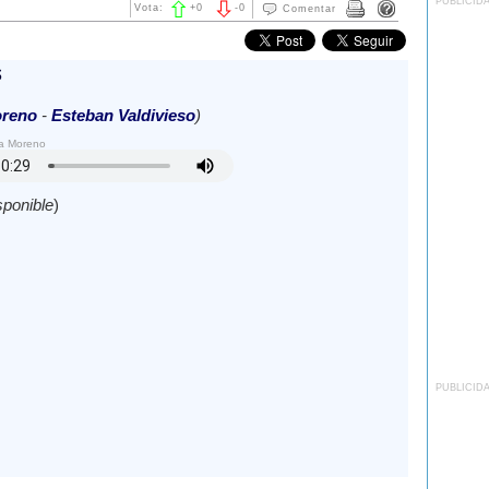
PUBLICID
Vota:
+
0
-
0
Comentar
s
oreno
-
Esteban Valdivieso
)
ra Moreno
sponible
)
PUBLICID