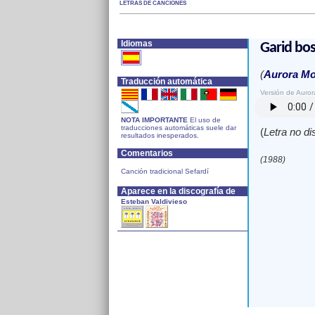
LETRAS DE CANCIONES
Idiomas
Garid bo
(
Aurora M
Traducción automática
Versión de Auro
NOTA IMPORTANTE
El uso de
traducciones automáticas suele dar
(
Letra no di
resultados inesperados.
Comentarios
(1988)
Canción tradicional Sefardí
Aparece en la discografía de
Esteban Valdivieso