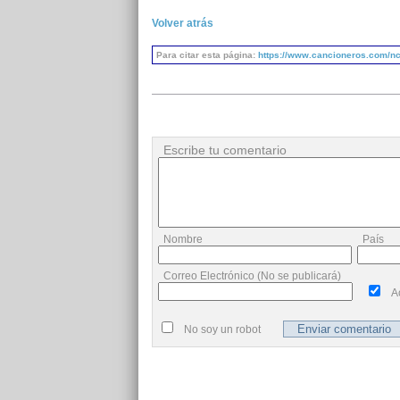
Volver atrás
Para citar esta página:
https://www.cancioneros.com/nc
Escribe tu comentario
Nombre
País
Correo Electrónico (No se publicará)
A
No soy un robot