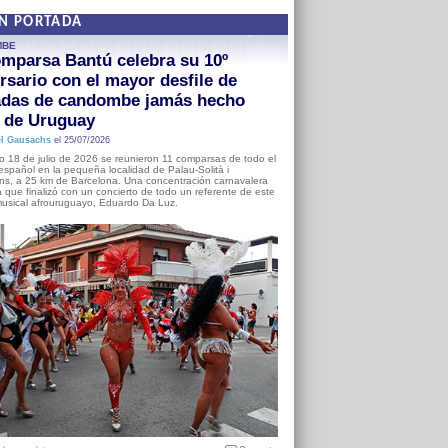
EN PORTADA
MBE
mparsa Bantú celebra su 10º
rsario con el mayor desfile de
adas de candombe jamás hecho
a de Uruguay
l Gausachs
el 25/07/2026
o 18 de julio de 2026 se reunieron 11 comparsas de todo el
o español en la pequeña localidad de Palau-Solità i
s, a 25 km de Barcelona. Una concentración carnavalera
 que finalizó con un concierto de todo un referente de este
usical afrouruguayo, Eduardo Da Luz.