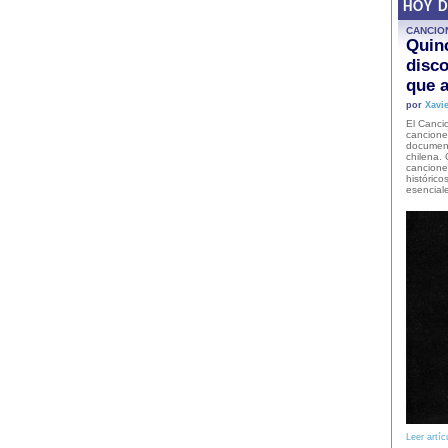
HOY 
CANCIO
Quinc
disco
que a
por
Xavie
El Cancio
cancione
document
chilena. 
canciones
histórico
esencial
Leer artíc