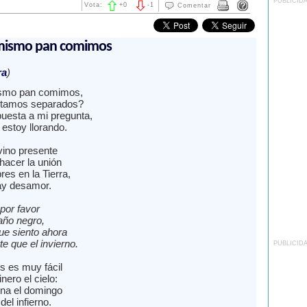
PUBLICID
Vota:
+
0
-
1
Comentar
 mismo pan comimos
ra
)
ismo pan comimos,
stamos separados?
uesta a mi pregunta,
estoy llorando.
vino presente
hacer la unión
es en la Tierra,
ay desamor.
 por favor
año negro,
que siento ahora
e que el invierno.
PUBLICID
s es muy fácil
nero el cielo:
sna el domingo
del infierno.