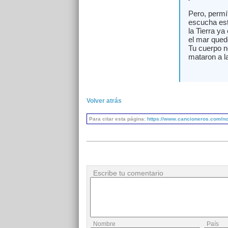
Pero, permí
escucha est
la Tierra ya 
el mar quedó
Tu cuerpo n
mataron a l
Volver atrás
Para citar esta página:
https://www.cancioneros.com/nc
Escribe tu comentario
Nombre
País