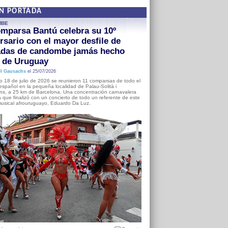
EN PORTADA
MBE
mparsa Bantú celebra su 10º
rsario con el mayor desfile de
adas de candombe jamás hecho
a de Uruguay
l Gausachs
el 25/07/2026
o 18 de julio de 2026 se reunieron 11 comparsas de todo el
o español en la pequeña localidad de Palau-Solità i
s, a 25 km de Barcelona. Una concentración carnavalera
 que finalizó con un concierto de todo un referente de este
usical afrouruguayo, Eduardo Da Luz.