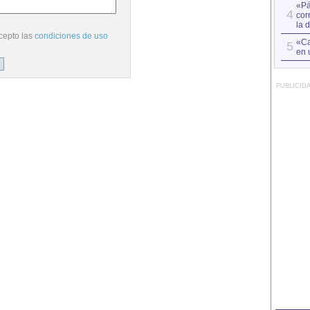
«Pá
4
cor
la 
cepto las
condiciones de uso
«Ca
5
en 
PUBLICID