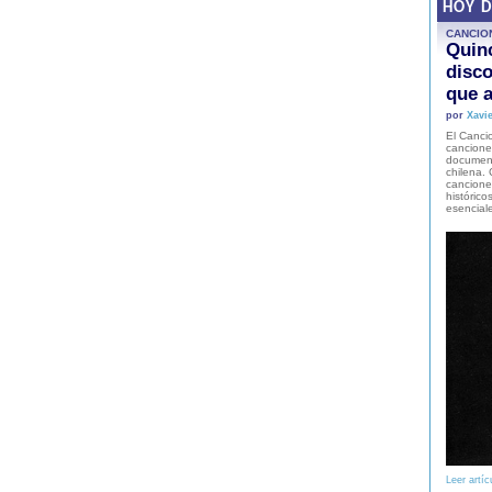
HOY 
CANCIO
Quinc
disco
que a
por
Xavie
El Cancio
cancione
document
chilena. 
canciones
histórico
esencial
Leer artíc