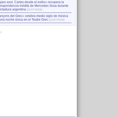
jaro azul. Cartas desde el exilio» recupera la
respondencia inédita de Mercedes Sosa durante
dictadura argentina
[21/07/2026]
nçons del Grec» celebra medio siglo de música
una noche única en el Teatre Grec
[21/07/2026]
AD