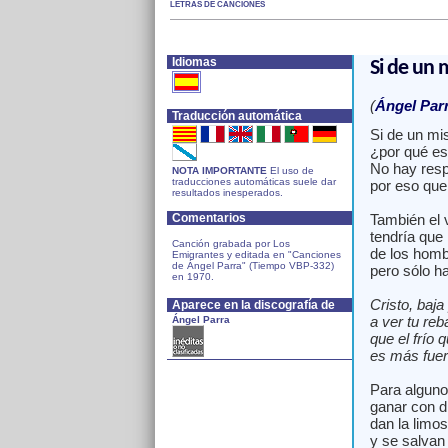
LETRAS DE CANCIONES
Idiomas
Si de un
(
Ángel Par
Traducción automática
Si de un m
¿por qué e
No hay resp
NOTA IMPORTANTE
El uso de
traducciones automáticas suele dar
por eso que 
resultados inesperados.
Comentarios
También el 
tendría que 
Canción grabada por Los
de los hombr
Emigrantes y editada en "Canciones
de Ángel Parra" (Tiempo VBP-332)
pero sólo h
en 1970.
Cristo, baja
Aparece en la discografía de
a ver tu reb
Ángel Parra
que el frío 
es más fuert
Para alguno
ganar con di
dan la limo
y se salvan 