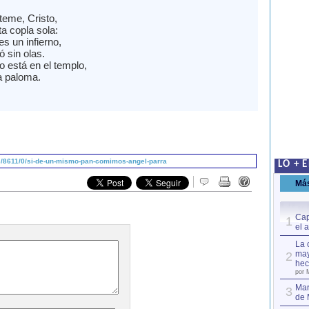
teme, Cristo,
a copla sola:
es un infierno,
 sin olas.
o está en el templo,
a paloma.
/8611/0/si-de-un-mismo-pan-comimos-angel-parra
LO + 
Má
Cap
1
el 
La 
may
2
hec
por 
Mar
3
de 