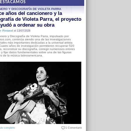
DESTACAMOS
NERO Y DISCOGRAFÍA DE VIOLETA PARRA
e años del cancionero y la
grafía de Violeta Parra, el proyecto
yudó a ordenar su obra
r Pintanel
el 13/07/2026
nero y Discografía de Violeta Parra, impulsado por
ros.com, continúa siendo una de las investigaciones
ales más importantes dedicadas a la universal artista
Cuatro años de investigación permitieron recuperar 520
, reconstruir su discografía, corregir numerosos errores
s y fijar datos fundamentales sobre una de las figuras
es de la música latinoamericana.
ulo completo
1 Comentario