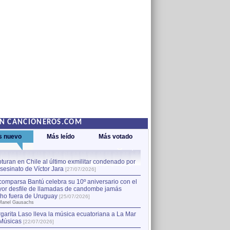
EN CANCIONEROS.COM
s nuevo
Más leído
Más votado
turan en Chile al último exmilitar condenado por
La comparsa Bantú celebra s
asesinato de Víctor Jara
mayor desfile de llamadas
1
[27/07/2026]
hecho fuera de Uruguay
[25
comparsa Bantú celebra su 10º aniversario con el
por Manel Gausachs
or desfile de llamadas de candombe jamás
Capturan en Chile al último
2
ho fuera de Uruguay
[25/07/2026]
el asesinato de Víctor Jara
[
Manel Gausachs
garita Laso lleva la música ecuatoriana a La Mar
Músicas
[22/07/2026]