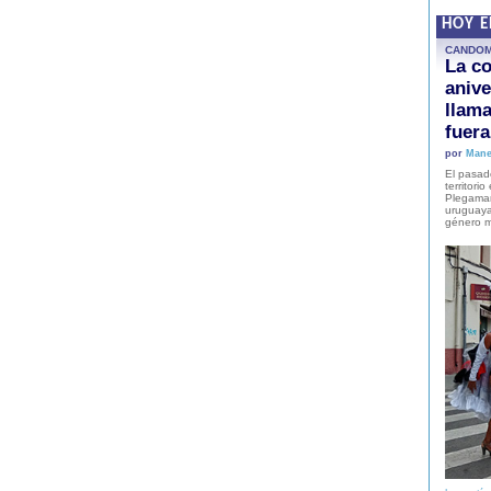
HOY 
CANDO
La co
anive
llam
fuer
por
Mane
El pasad
territori
Plegaman
uruguaya
género m