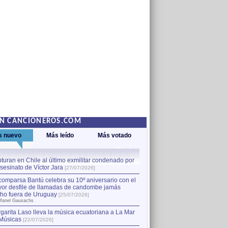
EN CANCIONEROS.COM
s nuevo
Más leído
Más votado
turan en Chile al último exmilitar condenado por
La comparsa Bantú celebra s
asesinato de Víctor Jara
mayor desfile de llamadas
1
[27/07/2026]
hecho fuera de Uruguay
[25
comparsa Bantú celebra su 10º aniversario con el
por Manel Gausachs
or desfile de llamadas de candombe jamás
Capturan en Chile al último
2
ho fuera de Uruguay
[25/07/2026]
el asesinato de Víctor Jara
[
Manel Gausachs
garita Laso lleva la música ecuatoriana a La Mar
Músicas
[22/07/2026]