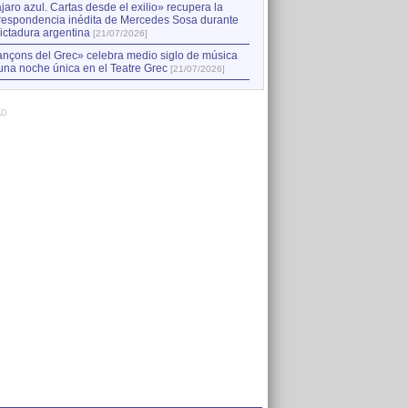
jaro azul. Cartas desde el exilio» recupera la
respondencia inédita de Mercedes Sosa durante
dictadura argentina
[21/07/2026]
nçons del Grec» celebra medio siglo de música
una noche única en el Teatre Grec
[21/07/2026]
AD