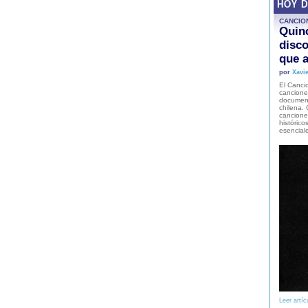
HOY 
CANCIO
Quinc
disco
que a
por
Xavie
El Cancio
cancione
document
chilena. 
canciones
histórico
esencial
Leer artíc