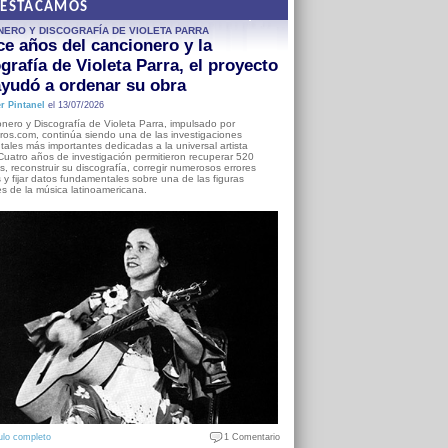
DESTACAMOS
NERO Y DISCOGRAFÍA DE VIOLETA PARRA
e años del cancionero y la
grafía de Violeta Parra, el proyecto
yudó a ordenar su obra
r Pintanel
el 13/07/2026
nero y Discografía de Violeta Parra, impulsado por
ros.com, continúa siendo una de las investigaciones
ales más importantes dedicadas a la universal artista
Cuatro años de investigación permitieron recuperar 520
, reconstruir su discografía, corregir numerosos errores
s y fijar datos fundamentales sobre una de las figuras
es de la música latinoamericana.
ulo completo
1 Comentario