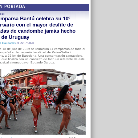
EN PORTADA
MBE
mparsa Bantú celebra su 10º
rsario con el mayor desfile de
adas de candombe jamás hecho
a de Uruguay
l Gausachs
el 25/07/2026
o 18 de julio de 2026 se reunieron 11 comparsas de todo el
o español en la pequeña localidad de Palau-Solità i
s, a 25 km de Barcelona. Una concentración carnavalera
 que finalizó con un concierto de todo un referente de este
usical afrouruguayo, Eduardo Da Luz.