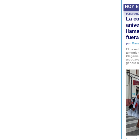
HOY 
CANDO
La co
anive
llam
fuer
por
Mane
El pasad
territori
Plegaman
uruguaya
género m