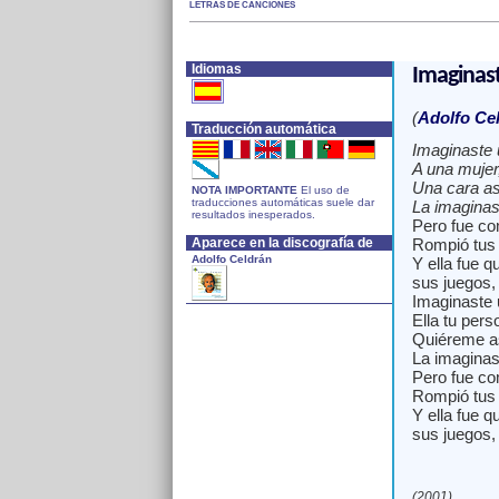
LETRAS DE CANCIONES
Idiomas
Imaginas
(
Adolfo Ce
Traducción automática
Imaginaste 
A una mujer
Una cara así
NOTA IMPORTANTE
El uso de
traducciones automáticas suele dar
La imaginas
resultados inesperados.
Pero fue co
Aparece en la discografía de
Rompió tus 
Adolfo Celdrán
Y ella fue 
sus juegos, 
Imaginaste 
Ella tu perso
Quiéreme así
La imaginas
Pero fue co
Rompió tus 
Y ella fue 
sus juegos, 
(2001)