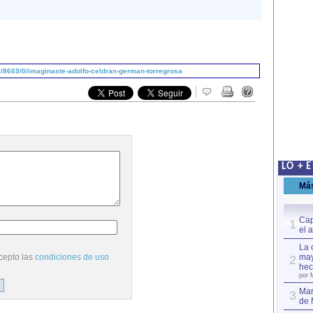
/8669/0/imaginaste-adolfo-celdran-german-torregrosa
LO + 
Má
Cap
1
el 
La 
cepto las
condiciones de uso
may
2
hec
por 
Mar
3
de 