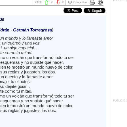
PUBLICID
Vota:
+
0
-
0
Comentar
te
ldrán
-
Germán Torregrosa
)
un mundo y lo llamaste amor
, un cuerpo y una voz
, un algo especial...
te como tu mitad.
mo un volcán que transformó todo tu ser
esquemas y no supiste qué hacer.
quien te mostró un mundo nuevo de color,
sus reglas y jugasteis los dos.
un cuento y lo llamaste amor
naje, tu el autor:
, déjate guiar...
te como tu mitad.
mo un volcán que transformó todo tu ser
esquemas y no supiste qué hacer.
PUBLICID
quien te mostró un mundo nuevo de color,
sus reglas y jugasteis los dos.