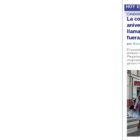
HOY 
CANDO
La co
anive
llam
fuer
por
Mane
El pasad
territori
Plegaman
uruguaya
género m