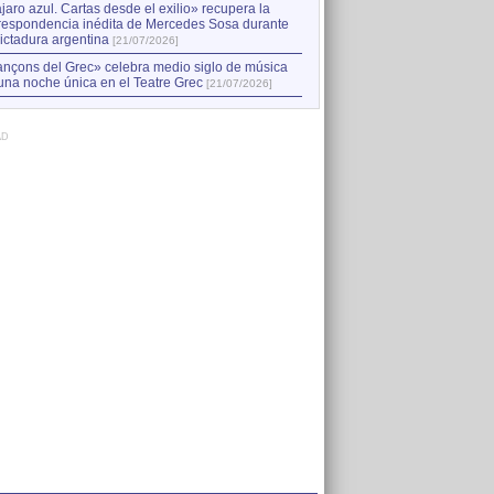
jaro azul. Cartas desde el exilio» recupera la
respondencia inédita de Mercedes Sosa durante
dictadura argentina
[21/07/2026]
nçons del Grec» celebra medio siglo de música
una noche única en el Teatre Grec
[21/07/2026]
AD