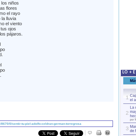
los niños
as flores
mo el rayo
la lluvia
o el viento
tus ojos
los pájaros.
l
rpo
d.
l
rpo
LO + 
.
Má
Cap
1
el 
La 
may
2
hec
por 
8670/0/sentir-tu-piel-adolfo-celdran-german-torregrosa
Mar
3
de 