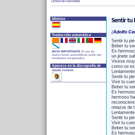
LETRAS DE CANCIONES
Idiomas
Sentir tu 
(
Adolfo Ce
Traducción automática
Sentir tu piel
Beber tu se
Es hermoso
NOTA IMPORTANTE
El uso de
traducciones automáticas suele dar
un jinete sal
resultados inesperados.
Vivirse muy
Aparece en la discografía de
como se est
Adolfo Celdrán
Lentamente
Sentir tu pie
Vivir tu cue
Beber tu se
Es hermoso
hermoso ha
reconociend
retazos de t
Lentamente
Sentir tu pie
Vivir tu cue
Beber tu se
Es hermoso 