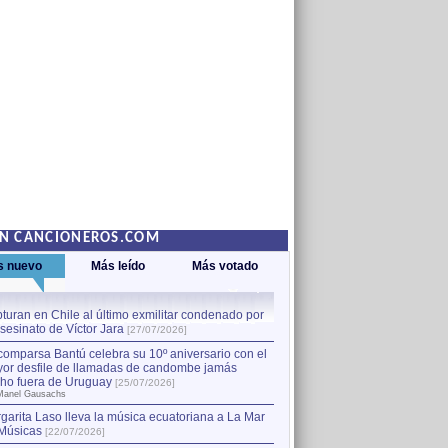
EN CANCIONEROS.COM
s nuevo
Más leído
Más votado
turan en Chile al último exmilitar condenado por
La comparsa Bantú celebra s
asesinato de Víctor Jara
mayor desfile de llamadas
1
[27/07/2026]
hecho fuera de Uruguay
[25
comparsa Bantú celebra su 10º aniversario con el
por Manel Gausachs
or desfile de llamadas de candombe jamás
Capturan en Chile al último
2
ho fuera de Uruguay
[25/07/2026]
el asesinato de Víctor Jara
[
Manel Gausachs
garita Laso lleva la música ecuatoriana a La Mar
Músicas
[22/07/2026]