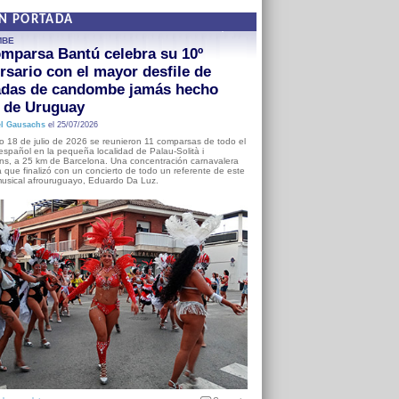
EN PORTADA
MBE
mparsa Bantú celebra su 10º
rsario con el mayor desfile de
adas de candombe jamás hecho
a de Uruguay
l Gausachs
el 25/07/2026
o 18 de julio de 2026 se reunieron 11 comparsas de todo el
o español en la pequeña localidad de Palau-Solità i
s, a 25 km de Barcelona. Una concentración carnavalera
 que finalizó con un concierto de todo un referente de este
usical afrouruguayo, Eduardo Da Luz.