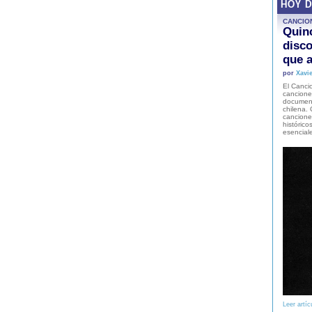
HOY 
CANCIO
Quinc
disco
que a
por
Xavie
El Cancio
cancione
document
chilena. 
canciones
histórico
esencial
Leer artíc