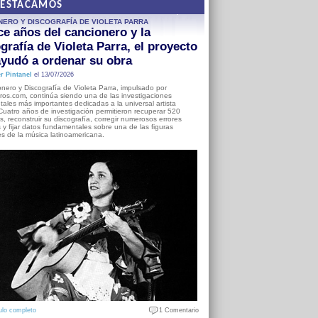
DESTACAMOS
NERO Y DISCOGRAFÍA DE VIOLETA PARRA
e años del cancionero y la
grafía de Violeta Parra, el proyecto
yudó a ordenar su obra
r Pintanel
el 13/07/2026
nero y Discografía de Violeta Parra, impulsado por
ros.com, continúa siendo una de las investigaciones
ales más importantes dedicadas a la universal artista
Cuatro años de investigación permitieron recuperar 520
, reconstruir su discografía, corregir numerosos errores
s y fijar datos fundamentales sobre una de las figuras
es de la música latinoamericana.
ulo completo
1 Comentario