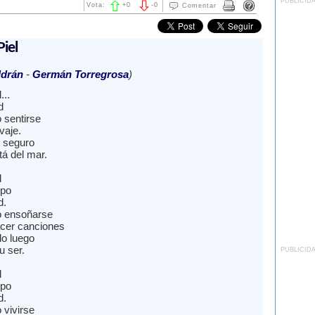
PUBLICID
Vota:
+
0
-
0
Comentar
Piel
ldrán
-
Germán Torregrosa
)
...
d
 sentirse
vaje.
 seguro
á del mar.
l
rpo
d.
 ensoñarse
cer canciones
o luego
u ser.
PUBLICID
l
rpo
d.
vivirse