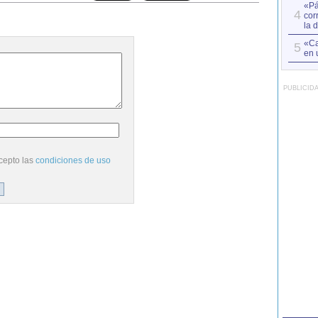
«Pá
4
cor
la 
«Ca
5
en 
PUBLICID
cepto las
condiciones de uso