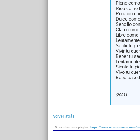
Pleno como 
Rico como l
Rotundo co
Dulce como 
Sencillo com
Claro como 
Libre como 
Lentamente
Sentir tu pie
Vivir tu cue
Beber tu se
Lentamente
Siento tu pie
Vivo tu cue
Bebo tu sed
(2001)
Volver atrás
Para citar esta página:
https://www.cancioneros.com/nc/