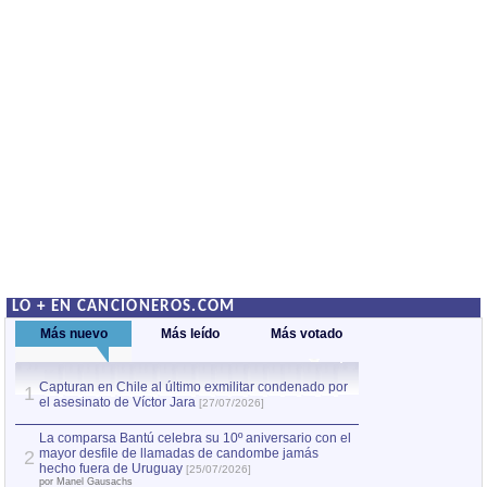
LO + EN CANCIONEROS.COM
Más nuevo
Más leído
Más votado
Capturan en Chile al último exmilitar condenado por
La comparsa Bantú
1
el asesinato de Víctor Jara
mayor desfile de
1
[27/07/2026]
hecho fuera de U
por Manel Gausachs
La comparsa Bantú celebra su 10º aniversario con el
mayor desfile de llamadas de candombe jamás
2
Capturan en Chile
2
hecho fuera de Uruguay
[25/07/2026]
el asesinato de Ví
por Manel Gausachs