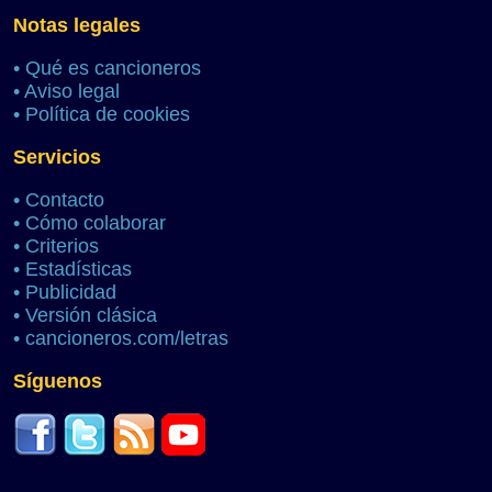
Notas legales
•
Qué es cancioneros
•
Aviso legal
•
Política de cookies
Servicios
•
Contacto
•
Cómo colaborar
•
Criterios
•
Estadísticas
•
Publicidad
•
Versión clásica
•
cancioneros.com/letras
Síguenos