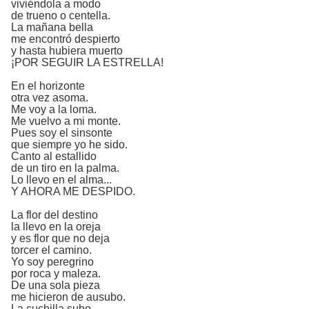
viviéndola a modo
de trueno o centella.
La mañana bella
me encontró despierto
y hasta hubiera muerto
¡POR SEGUIR LA ESTRELLA!
En el horizonte
otra vez asoma.
Me voy a la loma.
Me vuelvo a mi monte.
Pues soy el sinsonte
que siempre yo he sido.
Canto al estallido
de un tiro en la palma.
Lo llevo en el alma...
Y AHORA ME DESPIDO.
La flor del destino
la llevo en la oreja
y es flor que no deja
torcer el camino.
Yo soy peregrino
por roca y maleza.
De una sola pieza
me hicieron de ausubo.
La cuchilla subo