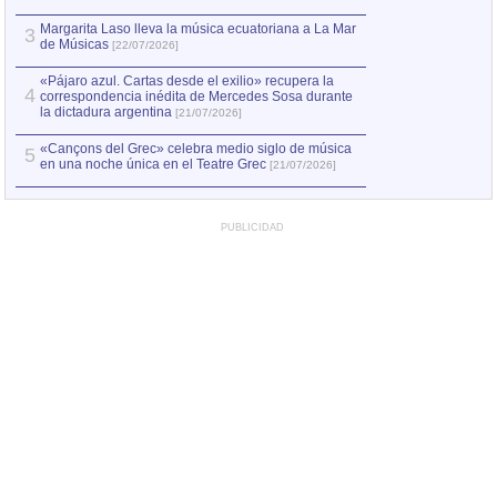
Margarita Laso lleva la música ecuatoriana a La Mar
Margarita Laso ll
3
3
de Músicas
de Músicas
[22/07/2026]
[22/07
«Pájaro azul. Cartas desde el exilio» recupera la
4
correspondencia inédita de Mercedes Sosa durante
la dictadura argentina
[21/07/2026]
«Cançons del Grec» celebra medio siglo de música
5
en una noche única en el Teatre Grec
[21/07/2026]
PUBLICIDAD