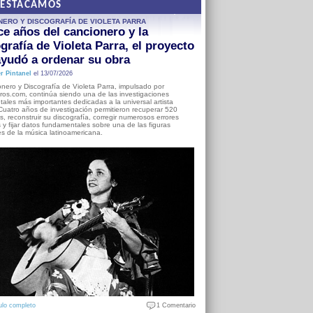
DESTACAMOS
NERO Y DISCOGRAFÍA DE VIOLETA PARRA
e años del cancionero y la
grafía de Violeta Parra, el proyecto
yudó a ordenar su obra
r Pintanel
el 13/07/2026
nero y Discografía de Violeta Parra, impulsado por
ros.com, continúa siendo una de las investigaciones
ales más importantes dedicadas a la universal artista
Cuatro años de investigación permitieron recuperar 520
, reconstruir su discografía, corregir numerosos errores
s y fijar datos fundamentales sobre una de las figuras
es de la música latinoamericana.
ulo completo
1 Comentario