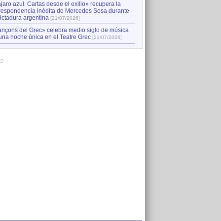
jaro azul. Cartas desde el exilio» recupera la
respondencia inédita de Mercedes Sosa durante
dictadura argentina
[21/07/2026]
nçons del Grec» celebra medio siglo de música
una noche única en el Teatre Grec
[21/07/2026]
AD