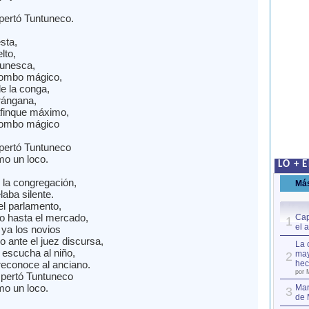
ertó Tuntuneco.
sta,
lto,
tunesca,
bombo mágico,
e la conga,
prángana,
finque máximo,
bombo mágico
pertó Tuntuneco
o un loco.
LO + 
 la congregación,
Má
laba silente.
l parlamento,
o hasta el mercado,
Cap
1
el 
 ya los novios
o ante el juez discursa,
La 
 escucha al niño,
may
2
reconoce al anciano.
hec
por 
pertó Tuntuneco
o un loco.
Mar
3
de 