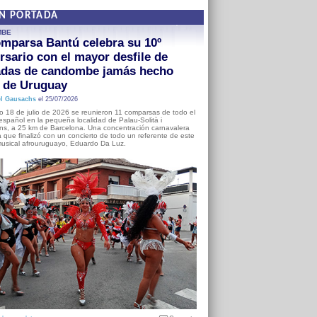
EN PORTADA
MBE
mparsa Bantú celebra su 10º
rsario con el mayor desfile de
adas de candombe jamás hecho
a de Uruguay
l Gausachs
el 25/07/2026
o 18 de julio de 2026 se reunieron 11 comparsas de todo el
o español en la pequeña localidad de Palau-Solità i
s, a 25 km de Barcelona. Una concentración carnavalera
 que finalizó con un concierto de todo un referente de este
usical afrouruguayo, Eduardo Da Luz.