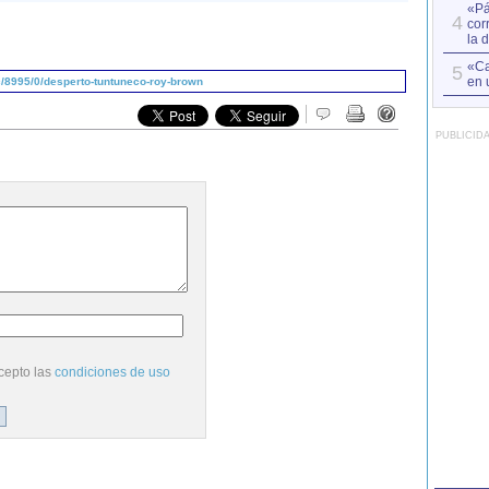
«Pá
4
cor
la 
«Ca
5
en 
/8995/0/desperto-tuntuneco-roy-brown
PUBLICID
cepto las
condiciones de uso