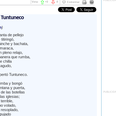
PUBLICID
Vota:
+
0
-
0
Comentar
 Tuntuneco
n
)
nta de pellejo
titiringó,
hinche y bachata,
 maraca,
 pleno relajo,
banera que rumba,
 chilla
 agudo,
ertó Tuntuneco.
imba y bongó
ntana y puerta,
 de las botellas
PUBLICID
as iglesias;
terrible,
no volado,
 resoplado,
 pujado