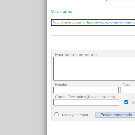
Volver atrás
Para citar esta página:
https://www.cancioneros.com/nc
Escribe tu comentario
Nombre
País
Correo Electrónico (No se publicará)
A
No soy un robot