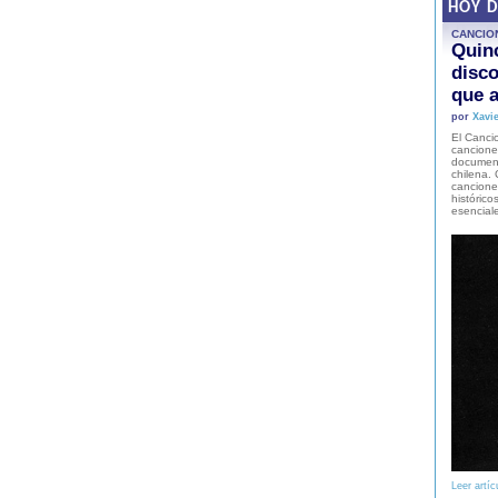
HOY 
CANCIO
Quinc
disco
que a
por
Xavie
El Cancio
cancione
document
chilena. 
canciones
histórico
esencial
Leer artíc