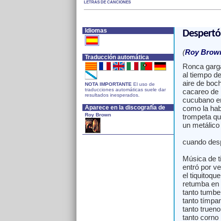
LETRAS DE CANCIONES
Idiomas
Despertó
(
Roy Brow
Traducción automática
Ronca garga
al tiempo de 
aire de boc
NOTA IMPORTANTE
El uso de
traducciones automáticas suele dar
cacareo de
resultados inesperados.
cucubano en
Aparece en la discografía de
como la ha
Roy Brown
trompeta que
un metálico
cuando desp
Música de t
entró por ve
el tiquitoque
retumba en l
tanto tumbe 
tanto tímpa
tanto trueno
tanto corno