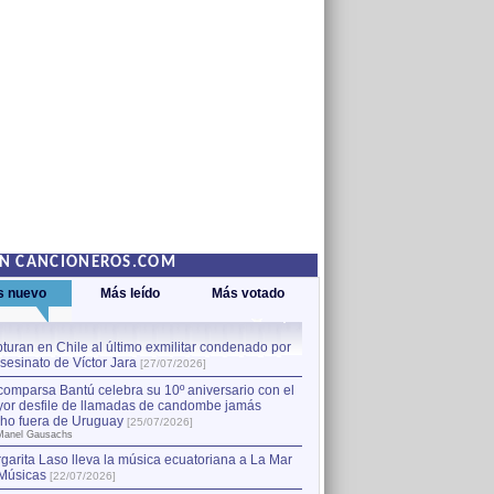
EN CANCIONEROS.COM
s nuevo
Más leído
Más votado
turan en Chile al último exmilitar condenado por
La comparsa Bantú celebra s
asesinato de Víctor Jara
mayor desfile de llamadas
1
[27/07/2026]
hecho fuera de Uruguay
[25
comparsa Bantú celebra su 10º aniversario con el
por Manel Gausachs
or desfile de llamadas de candombe jamás
Capturan en Chile al último
2
ho fuera de Uruguay
[25/07/2026]
el asesinato de Víctor Jara
[
Manel Gausachs
garita Laso lleva la música ecuatoriana a La Mar
Músicas
[22/07/2026]