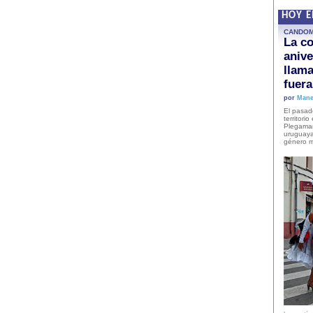
HOY 
CANDO
La co
anive
llam
fuer
por
Mane
El pasad
territori
Plegaman
uruguaya
género m