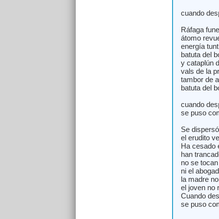
cuando desp
Ráfaga fune
átomo revue
energía tun
batuta del 
y cataplún d
vals de la 
tambor de a
batuta del 
cuando des
se puso com
Se dispersó
el erudito ve
Ha cesado e
han trancad
no se tocan
ni el abogad
la madre no
el joven no 
Cuando des
se puso com