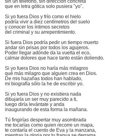
sin un teléfono, sin dirección concreta
que en letra gótica solo pusiera "yo".
Si yo fuera Dios y frío como el hielo
podría vivir a diez centímetros del suelo
y conocer los íntimos secretos
del criminal y su arrepentimiento.
Si fuera Dios podría pedir un tiempo muerto
andar sin prisas por todos los agujeros.
Poder llegar adónde da la vuelta el eco,
calmar dolores que hace tanto están doliendo.
Si yo fuera Dios no haría más milagros
qué más milagro que alguien crea en Dios.
De mis hazañas todos han hablado,
mi biografía sólo la he de escribir yo.
Si yo fuera Dios y no existiera nada
dibujaría un ser muy parecido a ti,
luego diría levántate y anda
inaugurando de esta forma la mañana.
Tú fingirías despertar muy asombrada
me tocarías como quien recorre un mapa,
te contaría el cuento de Eva y la manzana,
mientras la gloria por tu fragua se derrama.