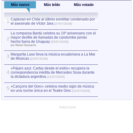
Más nuevo
Más leído
Más votado
Capturan en Chile al último exmilitar condenado por
La comparsa Bantú
1
el asesinato de Víctor Jara
mayor desfile de
1
[27/07/2026]
hecho fuera de U
por Manel Gausachs
La comparsa Bantú celebra su 10º aniversario con el
mayor desfile de llamadas de candombe jamás
2
Capturan en Chile
2
hecho fuera de Uruguay
[25/07/2026]
el asesinato de Ví
por Manel Gausachs
Margarita Laso lleva la música ecuatoriana a La Mar
3
de Músicas
[22/07/2026]
«Pájaro azul. Cartas desde el exilio» recupera la
4
correspondencia inédita de Mercedes Sosa durante
la dictadura argentina
[21/07/2026]
«Cançons del Grec» celebra medio siglo de música
5
en una noche única en el Teatre Grec
[21/07/2026]
PUBLICIDAD