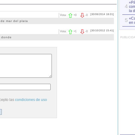
«Pá
4
cor
la 
[30/06/2014 18:01]
Vota:
+
0
-
0
«Ca
5
de mar del plata
en 
[30/10/2012 15:41]
Vota:
+
1
-
0
e donde
PUBLICID
cepto las
condiciones de uso