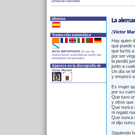
LETRAS DE CANCIONES
Idiomas
La alema
(
Víctor Ma
Traducción automática
Hay quien d
que puede s
que luchó a
NOTA IMPORTANTE
El uso de
traducciones automáticas suele dar
por ser virg
resultados inesperados.
la perdió ju
Aparece en la discografía de
junto a cua
Víctor Manuel
Un día se ti
y empezó a 
Es mujer qu
por su cuent
Que tuvo un
y otros que 
Que nunca i
ni regaló n
Que nunca 
ni dijo nunca
Siguiendo ha