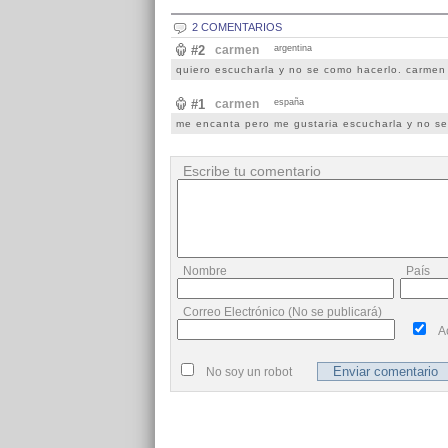
2 COMENTARIOS
#2
carmen
argentina
quiero escucharla y no se como hacerlo. carmen 
#1
carmen
españa
me encanta pero me gustaria escucharla y no s
Escribe tu comentario
Nombre
País
Correo Electrónico (No se publicará)
A
No soy un robot