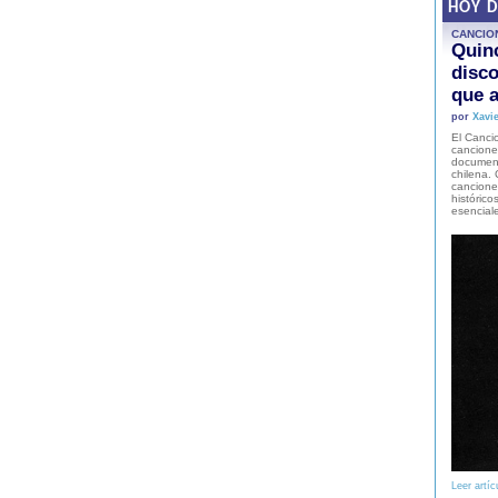
HOY 
CANCIO
Quinc
disco
que a
por
Xavie
El Cancio
cancione
document
chilena. 
canciones
histórico
esencial
Leer artíc