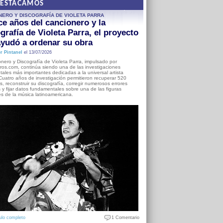
DESTACAMOS
NERO Y DISCOGRAFÍA DE VIOLETA PARRA
e años del cancionero y la
grafía de Violeta Parra, el proyecto
yudó a ordenar su obra
r Pintanel
el 13/07/2026
nero y Discografía de Violeta Parra, impulsado por
ros.com, continúa siendo una de las investigaciones
ales más importantes dedicadas a la universal artista
Cuatro años de investigación permitieron recuperar 520
, reconstruir su discografía, corregir numerosos errores
s y fijar datos fundamentales sobre una de las figuras
es de la música latinoamericana.
ulo completo
1 Comentario