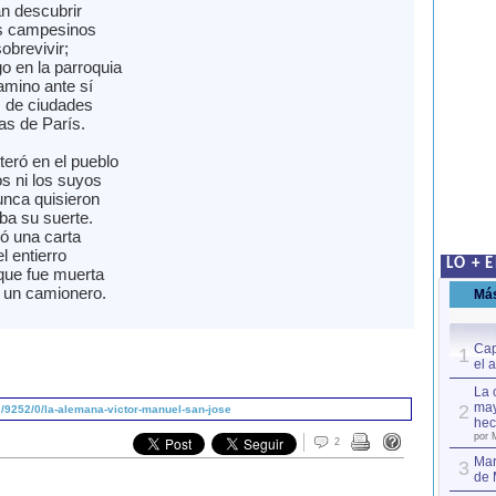
n descubrir
s campesinos
obrevivir;
o en la parroquia
amino ante sí
s de ciudades
s de París.
teró en el pueblo
s ni los suyos
unca quisieron
a su suerte.
gó una carta
l entierro
LO + 
 que fue muerta
 un camionero.
Má
Cap
1
el 
La 
may
2
/9252/0/la-alemana-victor-manuel-san-jose
hec
por 
2
Mar
3
de 