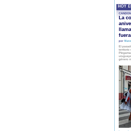
HOY 
CANDO
La co
anive
llam
fuer
por
Mane
El pasad
territori
Plegaman
uruguaya
género m