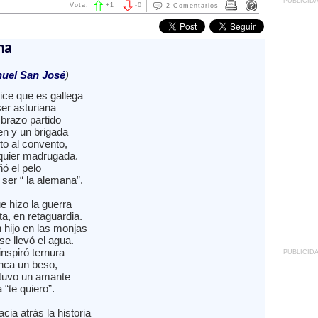
PUBLICID
Vota:
+
1
-
0
2 Comentarios
na
nuel San José
)
ice que es gallega
er asturiana
 brazo partido
en y un brigada
nto al convento,
lquier madrugada.
ñó el pelo
ser “ la alemana”.
e hizo la guerra
a, en retaguardia.
 hijo en las monjas
se llevó el agua.
nspiró ternura
PUBLICID
unca un beso,
tuvo un amante
 “te quiero”.
cia atrás la historia