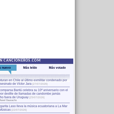
EN CANCIONEROS.COM
s nuevo
Más leído
Más votado
turan en Chile al último exmilitar condenado por
La comparsa Bantú celebra s
asesinato de Víctor Jara
mayor desfile de llamadas
1
[27/07/2026]
hecho fuera de Uruguay
[25
comparsa Bantú celebra su 10º aniversario con el
por Manel Gausachs
or desfile de llamadas de candombe jamás
Capturan en Chile al último
2
ho fuera de Uruguay
[25/07/2026]
el asesinato de Víctor Jara
[
Manel Gausachs
garita Laso lleva la música ecuatoriana a La Mar
Margarita Laso lleva la mús
3
Músicas
de Músicas
[22/07/2026]
[22/07/2026]