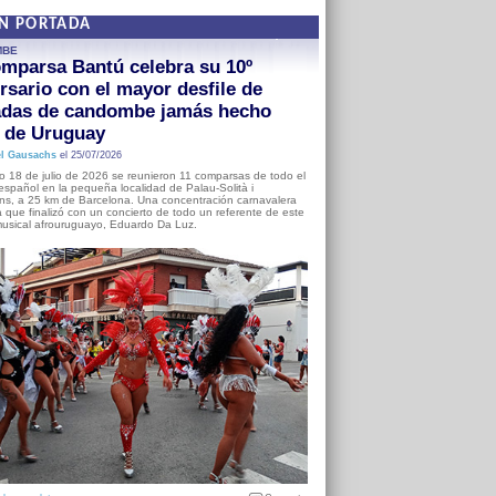
EN PORTADA
MBE
mparsa Bantú celebra su 10º
rsario con el mayor desfile de
adas de candombe jamás hecho
a de Uruguay
l Gausachs
el 25/07/2026
o 18 de julio de 2026 se reunieron 11 comparsas de todo el
o español en la pequeña localidad de Palau-Solità i
s, a 25 km de Barcelona. Una concentración carnavalera
 que finalizó con un concierto de todo un referente de este
usical afrouruguayo, Eduardo Da Luz.