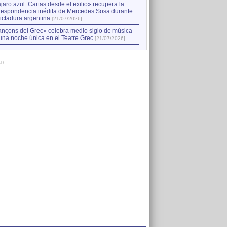
jaro azul. Cartas desde el exilio» recupera la
respondencia inédita de Mercedes Sosa durante
dictadura argentina
[21/07/2026]
nçons del Grec» celebra medio siglo de música
una noche única en el Teatre Grec
[21/07/2026]
AD