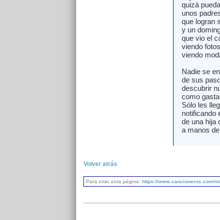
quizá pueda
unos padre
que logran s
y un doming
que vio el c
viendo foto
viendo moda
Nadie se en
de sus paso
descubrir n
como gastab
Sólo les lle
notificando e
de una hija
a manos de
Volver atrás
Para citar esta página:
https://www.cancioneros.com/nc