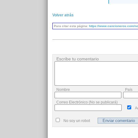
Volver atrás
Para citar esta página:
https://www.cancioneros.com/nc/
Escribe tu comentario
Nombre
País
Correo Electrónico (No se publicará)
A
No soy un robot