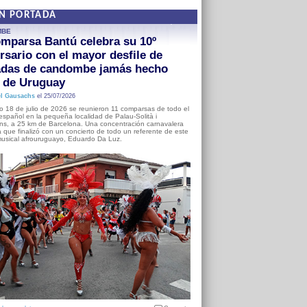
EN PORTADA
MBE
mparsa Bantú celebra su 10º
rsario con el mayor desfile de
adas de candombe jamás hecho
a de Uruguay
l Gausachs
el 25/07/2026
o 18 de julio de 2026 se reunieron 11 comparsas de todo el
o español en la pequeña localidad de Palau-Solità i
s, a 25 km de Barcelona. Una concentración carnavalera
 que finalizó con un concierto de todo un referente de este
usical afrouruguayo, Eduardo Da Luz.