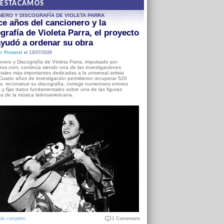
DESTACAMOS
NERO Y DISCOGRAFÍA DE VIOLETA PARRA
e años del cancionero y la
grafía de Violeta Parra, el proyecto
yudó a ordenar su obra
r Pintanel
el 13/07/2026
nero y Discografía de Violeta Parra, impulsado por
ros.com, continúa siendo una de las investigaciones
ales más importantes dedicadas a la universal artista
Cuatro años de investigación permitieron recuperar 520
, reconstruir su discografía, corregir numerosos errores
s y fijar datos fundamentales sobre una de las figuras
es de la música latinoamericana.
ulo completo
1 Comentario