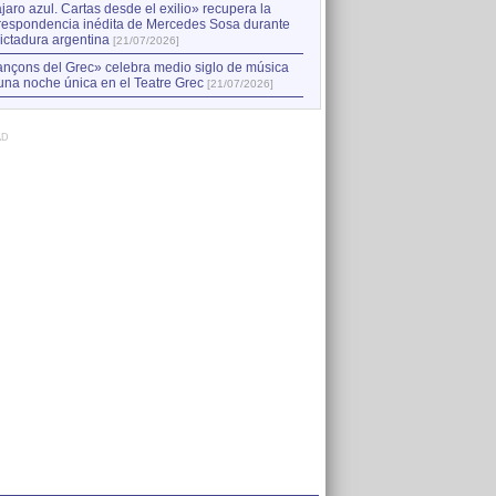
jaro azul. Cartas desde el exilio» recupera la
respondencia inédita de Mercedes Sosa durante
dictadura argentina
[21/07/2026]
nçons del Grec» celebra medio siglo de música
una noche única en el Teatre Grec
[21/07/2026]
AD