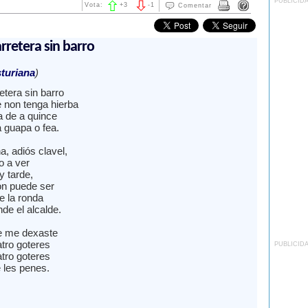
PUBLICID
Vota:
+
3
-
1
Comentar
rretera sin barro
turiana
)
etera sin barro
e non tenga hierba
a de a quince
 guapa o fea.
, adiós clavel,
o a ver
 tarde,
n puede ser
 la ronda
de el alcalde.
e me dexaste
tro goteres
PUBLICID
tro goteres
 les penes.