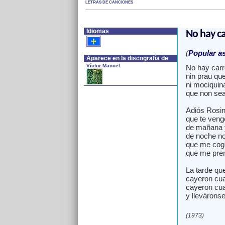
LETRAS DE CANCIONES
Idiomas
No hay ca
(
Popular as
Aparece en la discografía de
Víctor Manuel
No hay carr
nin prau qu
ni mociquin
que non sea
Adiós Rosina
que te veng
de mañana y
de noche no
que me coge
que me pren
La tarde qu
cayeron cua
cayeron cua
y lleváronse
(1973)