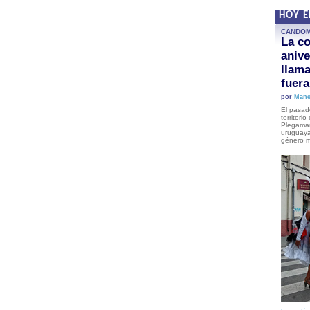
HOY 
CANDO
La co
anive
llam
fuer
por
Mane
El pasad
territori
Plegaman
uruguaya
género m