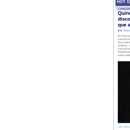
HOY 
CANCIO
Quinc
disco
que a
por
Xavie
El Cancio
cancione
document
chilena. 
canciones
histórico
esencial
Leer artíc