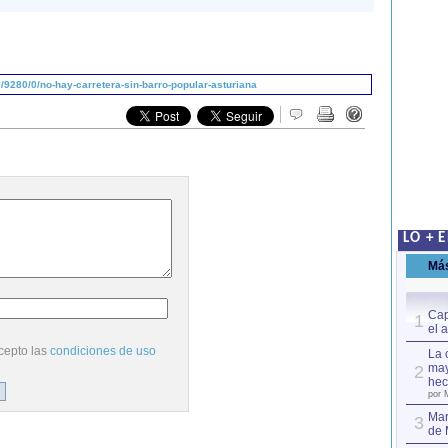
9280/0/no-hay-carretera-sin-barro-popular-asturiana
LO + 
Má
Cap
1
el 
cepto las
condiciones de uso
La 
may
2
hec
por 
Mar
3
de 