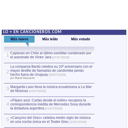
LO + EN CANCIONEROS.COM
Más nuevo
Más leído
Más votado
Capturan en Chile al último exmilitar condenado por
La comparsa Bantú
1
el asesinato de Víctor Jara
mayor desfile de
1
[27/07/2026]
hecho fuera de U
por Manel Gausachs
La comparsa Bantú celebra su 10º aniversario con el
mayor desfile de llamadas de candombe jamás
2
Capturan en Chile
2
hecho fuera de Uruguay
[25/07/2026]
el asesinato de Ví
por Manel Gausachs
Margarita Laso lleva la música ecuatoriana a La Mar
3
de Músicas
[22/07/2026]
«Pájaro azul. Cartas desde el exilio» recupera la
4
correspondencia inédita de Mercedes Sosa durante
la dictadura argentina
[21/07/2026]
«Cançons del Grec» celebra medio siglo de música
5
en una noche única en el Teatre Grec
[21/07/2026]