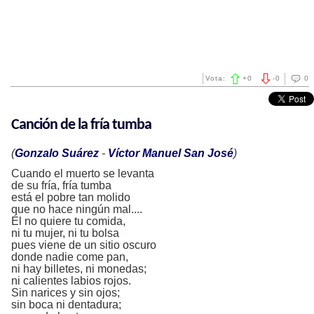
Vota:
+
0
-
0
0
Canción de la fría tumba
(
Gonzalo Suárez
-
Víctor Manuel San José
)
Cuando el muerto se levanta
de su fría, fría tumba
está el pobre tan molido
que no hace ningún mal....
Él no quiere tu comida,
ni tu mujer, ni tu bolsa
pues viene de un sitio oscuro
donde nadie come pan,
ni hay billetes, ni monedas;
ni calientes labios rojos.
Sin narices y sin ojos;
sin boca ni dentadura;