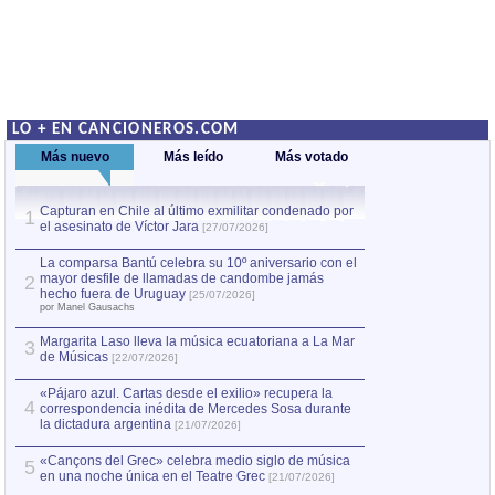
LO + EN CANCIONEROS.COM
Más nuevo
Más leído
Más votado
Capturan en Chile al último exmilitar condenado por
La comparsa Bantú
1
el asesinato de Víctor Jara
mayor desfile de
1
[27/07/2026]
hecho fuera de U
por Manel Gausachs
La comparsa Bantú celebra su 10º aniversario con el
mayor desfile de llamadas de candombe jamás
2
Capturan en Chile
2
hecho fuera de Uruguay
[25/07/2026]
el asesinato de Ví
por Manel Gausachs
Margarita Laso lleva la música ecuatoriana a La Mar
3
de Músicas
[22/07/2026]
«Pájaro azul. Cartas desde el exilio» recupera la
4
correspondencia inédita de Mercedes Sosa durante
la dictadura argentina
[21/07/2026]
«Cançons del Grec» celebra medio siglo de música
5
en una noche única en el Teatre Grec
[21/07/2026]