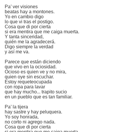
Pa’ ver visiones
beatas hay a montones.
Yo en cambio digo
lo que vi tras el postigo.
Cosa que di por cierta
si era mentira que me caiga muerta.
Y tanta sinceridad,
quién me la agradecerá.
Digo siempre la verdad
y así me va.
Parece que están diciendo
que vivo en la ociosidad.
Ocioso es quien ve y no mira,
quien oye sin escuchar.
Estoy requeteocupada
con ropa para lavar
que hay mucho... trapito sucio
en un pueblo que es tan familiar.
Pa’ la tijera
hay sastre y hay peluquera.
Yo soy honrada,
no corto ni agrego nada.
Cosa que di por cierta
si era mentira que me caiga muerta.