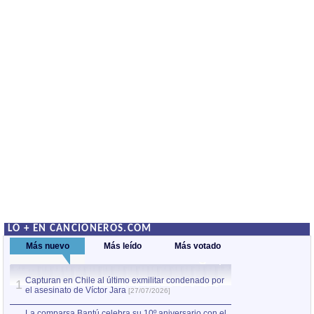
LO + EN CANCIONEROS.COM
Más nuevo
Más leído
Más votado
Capturan en Chile al último exmilitar condenado por
La comparsa Bantú
1
el asesinato de Víctor Jara
mayor desfile de
1
[27/07/2026]
hecho fuera de U
por Manel Gausachs
La comparsa Bantú celebra su 10º aniversario con el