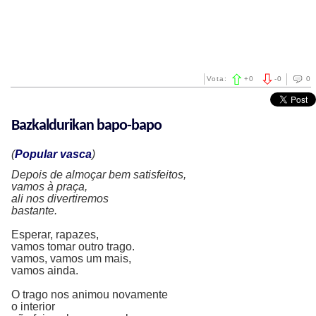
Vota:
+
0
-
0
0
Bazkaldurikan bapo-bapo
(
Popular vasca
)
Depois de almoçar bem satisfeitos,
vamos à praça,
ali nos divertiremos
bastante.
Esperar, rapazes,
vamos tomar outro trago.
vamos, vamos um mais,
vamos ainda.
O trago nos animou novamente
o interior