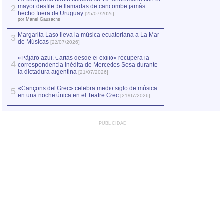
mayor desfile de llamadas de candombe jamás
2
Capturan en Chile
2
hecho fuera de Uruguay
[25/07/2026]
el asesinato de Ví
por Manel Gausachs
Margarita Laso lleva la música ecuatoriana a La Mar
3
de Músicas
[22/07/2026]
«Pájaro azul. Cartas desde el exilio» recupera la
4
correspondencia inédita de Mercedes Sosa durante
la dictadura argentina
[21/07/2026]
«Cançons del Grec» celebra medio siglo de música
5
en una noche única en el Teatre Grec
[21/07/2026]
PUBLICIDAD