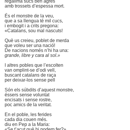
regalima sucs ben agres
amb trossets d’espessa mort.
És el monstre de la veu,
que a sa llengua té mil cucs,
i embogit i a crits pregona:
«Catalans, sou mal nascuts!
Què us creieu, poblet de merda
que voleu ser una nació!
De nacions només n’hi ha una:
grande, libre y cara al sol.»
I altres pobles que l’escolten
van omplint-se d’odi vell,
buscant catalans de raça
per deixar-los sense pell
Són els súbdits d’aquest monstre,
éssers sense voluntat
encisats i sense rostre,
poc amics de la veritat.
En el poble, les ferides
cada dia couen més.
diu en Pep a la Maria:
«Se t’acut què hi podem fer?»