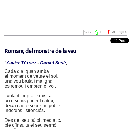
Vota:
+
0
-
0
0
Romanç del monstre de la veu
(
Xavier Túrnez
-
Daniel Sesé
)
Cada dia, quan arriba
el moment de veure el sol,
una veu bruta i maligna
es remou i emprèn el vol.
I volant, negra i sinistra,
un discurs pudent i atroç
deixa caure sobre un poble
indefens i silenciós.
Des del seu púlpit mediàtic,
ple d’insults el seu sermó