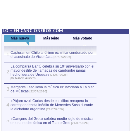
LO + EN CANCIONEROS.COM
Más nuevo
Más leído
Más votado
Capturan en Chile al último exmilitar condenado por
Capturan en Chile
1
1
el asesinato de Víctor Jara
el asesinato de Ví
[27/07/2026]
La comparsa Bantú celebra su 10º aniversario con el
mayor desfile de llamadas de candombe jamás
2
hecho fuera de Uruguay
[25/07/2026]
por Manel Gausachs
Margarita Laso lleva la música ecuatoriana a La Mar
3
de Músicas
[22/07/2026]
«Pájaro azul. Cartas desde el exilio» recupera la
4
correspondencia inédita de Mercedes Sosa durante
la dictadura argentina
[21/07/2026]
«Cançons del Grec» celebra medio siglo de música
5
en una noche única en el Teatre Grec
[21/07/2026]