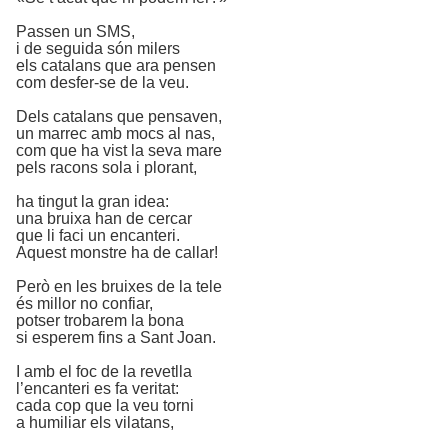
Passen un SMS,
i de seguida són milers
els catalans que ara pensen
com desfer-se de la veu.
Dels catalans que pensaven,
un marrec amb mocs al nas,
com que ha vist la seva mare
pels racons sola i plorant,
ha tingut la gran idea:
una bruixa han de cercar
que li faci un encanteri.
Aquest monstre ha de callar!
Però en les bruixes de la tele
és millor no confiar,
potser trobarem la bona
si esperem fins a Sant Joan.
I amb el foc de la revetlla
l’encanteri es fa veritat:
cada cop que la veu torni
a humiliar els vilatans,