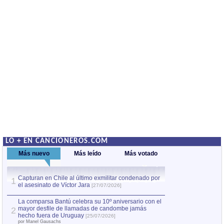
LO + EN CANCIONEROS.COM
Más nuevo
Más leído
Más votado
Capturan en Chile al último exmilitar condenado por
La comparsa Bantú
1
el asesinato de Víctor Jara
mayor desfile de
1
[27/07/2026]
hecho fuera de U
por Manel Gausachs
La comparsa Bantú celebra su 10º aniversario con el
mayor desfile de llamadas de candombe jamás
2
Capturan en Chile
2
hecho fuera de Uruguay
[25/07/2026]
el asesinato de Ví
por Manel Gausachs