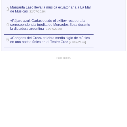
Margarita Laso lleva la música ecuatoriana a La Mar
3
de Músicas
[22/07/2026]
«Pájaro azul. Cartas desde el exilio» recupera la
4
correspondencia inédita de Mercedes Sosa durante
la dictadura argentina
[21/07/2026]
«Cançons del Grec» celebra medio siglo de música
5
en una noche única en el Teatre Grec
[21/07/2026]
PUBLICIDAD