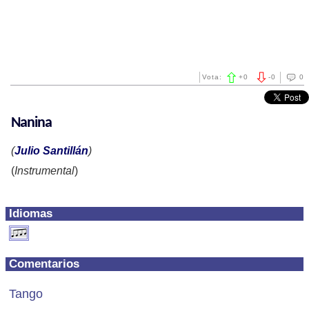
Vota:
+
0
-
0
0
Nanina
(
Julio Santillán
)
(
Instrumental
)
Idiomas
Comentarios
Tango