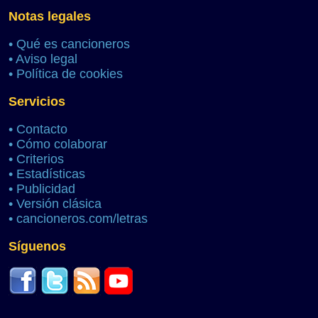
Notas legales
•
Qué es cancioneros
•
Aviso legal
•
Política de cookies
Servicios
•
Contacto
•
Cómo colaborar
•
Criterios
•
Estadísticas
•
Publicidad
•
Versión clásica
•
cancioneros.com/letras
Síguenos