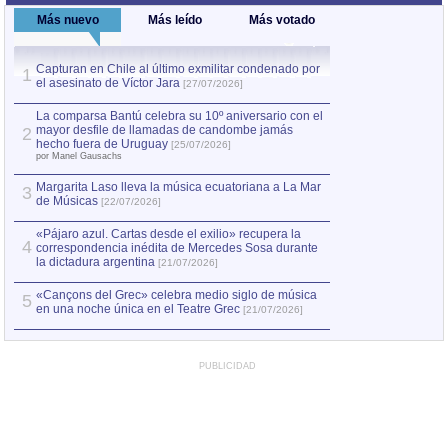
Más nuevo
Más leído
Más votado
Capturan en Chile al último exmilitar condenado por
La comparsa Bantú
1
el asesinato de Víctor Jara
mayor desfile de
1
[27/07/2026]
hecho fuera de U
por Manel Gausachs
La comparsa Bantú celebra su 10º aniversario con el
mayor desfile de llamadas de candombe jamás
2
Capturan en Chile
2
hecho fuera de Uruguay
[25/07/2026]
el asesinato de Ví
por Manel Gausachs
Margarita Laso lleva la música ecuatoriana a La Mar
3
de Músicas
[22/07/2026]
«Pájaro azul. Cartas desde el exilio» recupera la
4
correspondencia inédita de Mercedes Sosa durante
la dictadura argentina
[21/07/2026]
«Cançons del Grec» celebra medio siglo de música
5
en una noche única en el Teatre Grec
[21/07/2026]
PUBLICIDAD