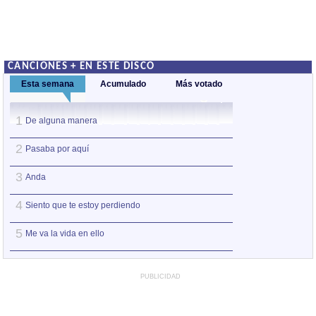
CANCIONES + EN ESTE DISCO
Esta semana
Acumulado
Más votado
1
1
De alguna manera
De alguna maner
2
2
Pasaba por aquí
Anda
3
3
Anda
Pasaba por aquí
4
4
Siento que te estoy perdiendo
Siento que te est
5
5
Me va la vida en ello
Me va la vida en e
PUBLICIDAD