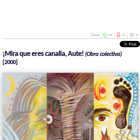
Vota:
+
2
-
0
0
¡Mira que eres canalla, Aute!
(Obra colectiva)
[2000]