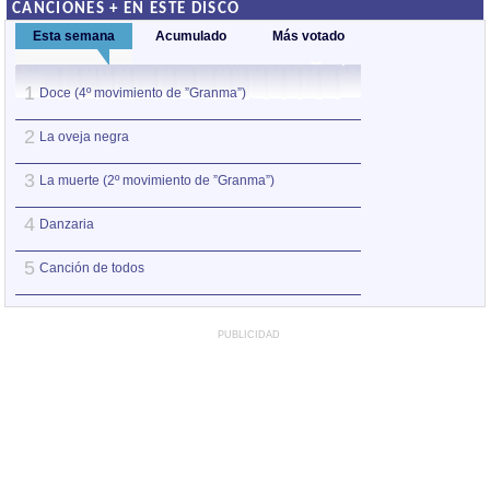
CANCIONES + EN ESTE DISCO
Esta semana
Acumulado
Más votado
1
1
Doce (4º movimiento de ”Granma”)
La oveja negra
2
2
La oveja negra
Doce (4º movimie
3
3
La muerte (2º movimiento de ”Granma”)
Canción de todos
4
4
Danzaria
La muerte (2º mo
5
5
Canción de todos
Grifo (animal mito
PUBLICIDAD