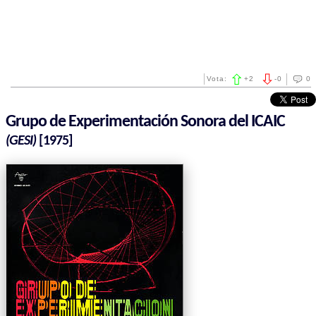
Vota:
+
2
-
0
0
Grupo de Experimentación Sonora del ICAIC
(GESI)
[1975]