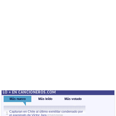
LO + EN CANCIONEROS.COM
Más nuevo
Más leído
Más votado
Capturan en Chile al último exmilitar condenado por
La comparsa Bantú
1
el asesinato de Víctor Jara
mayor desfile de
[27/07/2026]