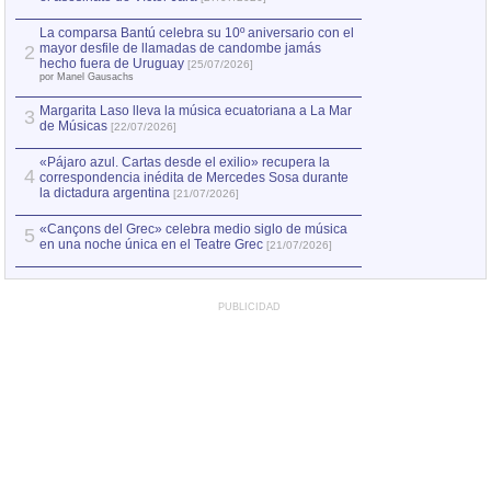
1
hecho fuera de U
por Manel Gausachs
La comparsa Bantú celebra su 10º aniversario con el
mayor desfile de llamadas de candombe jamás
2
Capturan en Chile
2
hecho fuera de Uruguay
[25/07/2026]
el asesinato de Ví
por Manel Gausachs
Margarita Laso lleva la música ecuatoriana a La Mar
3
de Músicas
[22/07/2026]
«Pájaro azul. Cartas desde el exilio» recupera la
4
correspondencia inédita de Mercedes Sosa durante
la dictadura argentina
[21/07/2026]
«Cançons del Grec» celebra medio siglo de música
5
en una noche única en el Teatre Grec
[21/07/2026]
PUBLICIDAD