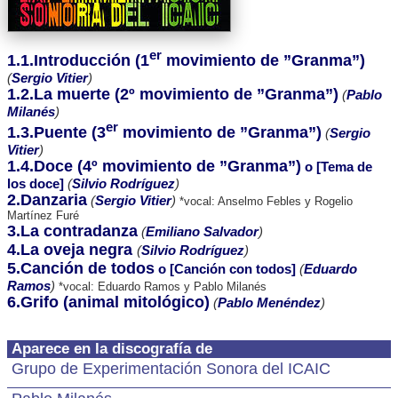
er
1.1.Introducción (1
movimiento de ”Granma”)
(
Sergio Vitier
)
1.2.La muerte (2º movimiento de ”Granma”)
(
Pablo
Milanés
)
er
1.3.Puente (3
movimiento de ”Granma”)
(
Sergio
Vitier
)
1.4.Doce (4º movimiento de ”Granma”)
o [Tema de
los doce]
(
Silvio Rodríguez
)
2.Danzaria
(
Sergio Vitier
)
*vocal: Anselmo Febles y Rogelio
Martínez Furé
3.La contradanza
(
Emiliano Salvador
)
4.La oveja negra
(
Silvio Rodríguez
)
5.Canción de todos
o [Canción con todos]
(
Eduardo
Ramos
)
*vocal: Eduardo Ramos y Pablo Milanés
6.Grifo (animal mitológico)
(
Pablo Menéndez
)
Aparece en la discografía de
Grupo de Experimentación Sonora del ICAIC