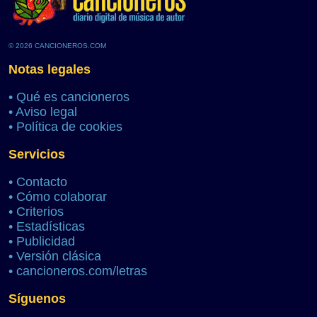
© 2026 CANCIONEROS.COM
Notas legales
•
Qué es cancioneros
•
Aviso legal
•
Política de cookies
Servicios
•
Contacto
•
Cómo colaborar
•
Criterios
•
Estadísticas
•
Publicidad
•
Versión clásica
•
cancioneros.com/letras
Síguenos