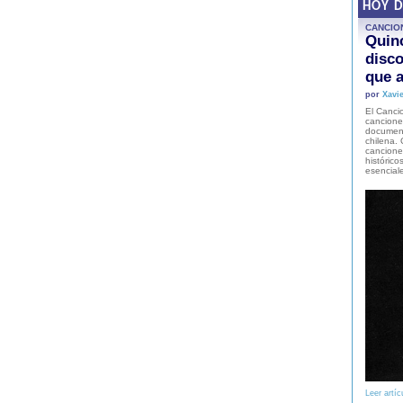
HOY 
CANCIO
Quinc
disco
que a
por
Xavie
El Cancio
cancione
document
chilena. 
canciones
histórico
esencial
Leer artíc