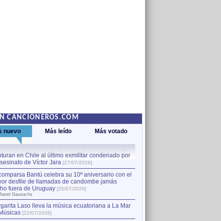
EN CANCIONEROS.COM
s nuevo
Más leído
Más votado
turan en Chile al último exmilitar condenado por
La comparsa Bantú celebra s
asesinato de Víctor Jara
mayor desfile de llamadas
1
[27/07/2026]
hecho fuera de Uruguay
[25
comparsa Bantú celebra su 10º aniversario con el
por Manel Gausachs
or desfile de llamadas de candombe jamás
Capturan en Chile al último
2
ho fuera de Uruguay
[25/07/2026]
el asesinato de Víctor Jara
[
Manel Gausachs
garita Laso lleva la música ecuatoriana a La Mar
Músicas
[22/07/2026]