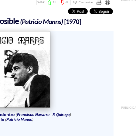
PUBLICID
Vota:
+
0
-
0
Comentar
osible
(Patricio Manns)
[1970]
PUBLICID
adentro
(
Francisco Navarro
-
F. Quiroga
)
le
(
Patricio Manns
)