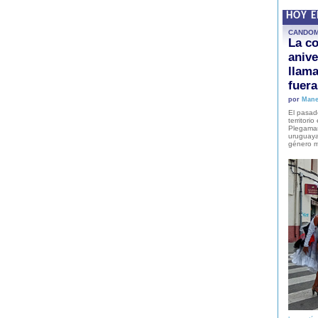
HOY 
CANDO
La co
anive
llam
fuer
por
Mane
El pasad
territori
Plegaman
uruguaya
género m