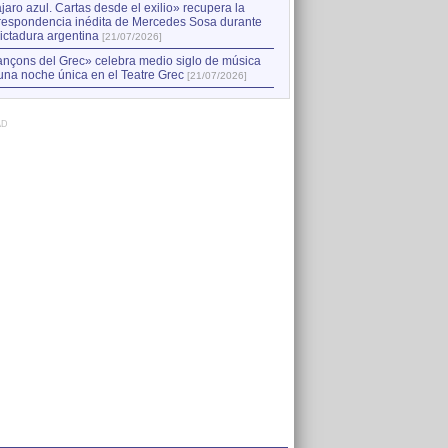
jaro azul. Cartas desde el exilio» recupera la
respondencia inédita de Mercedes Sosa durante
dictadura argentina
[21/07/2026]
nçons del Grec» celebra medio siglo de música
una noche única en el Teatre Grec
[21/07/2026]
AD