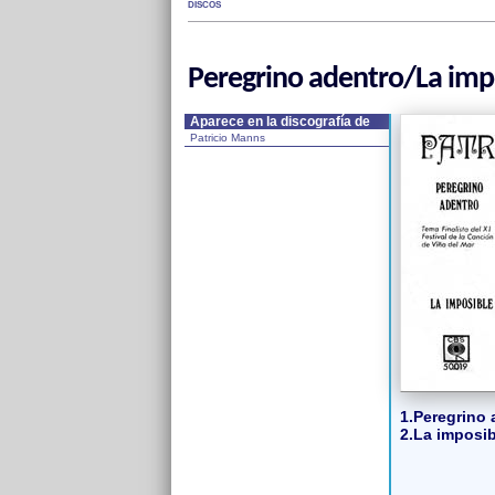
DISCOS
Peregrino adentro/La imp
Aparece en la discografía de
Patricio Manns
1.Peregrino 
2.La imposib