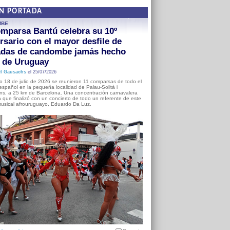
EN PORTADA
MBE
mparsa Bantú celebra su 10º
rsario con el mayor desfile de
adas de candombe jamás hecho
a de Uruguay
l Gausachs
el 25/07/2026
o 18 de julio de 2026 se reunieron 11 comparsas de todo el
o español en la pequeña localidad de Palau-Solità i
s, a 25 km de Barcelona. Una concentración carnavalera
 que finalizó con un concierto de todo un referente de este
usical afrouruguayo, Eduardo Da Luz.