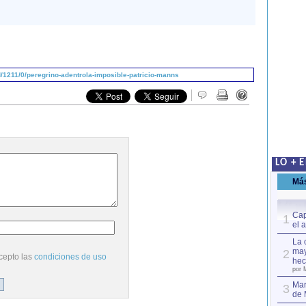
1211/0/peregrino-adentrola-imposible-patricio-manns
LO + 
Má
Cap
1
el 
La 
may
2
cepto las
condiciones de uso
hec
por 
Mar
3
de 