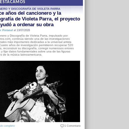
DESTACAMOS
NERO Y DISCOGRAFÍA DE VIOLETA PARRA
e años del cancionero y la
grafía de Violeta Parra, el proyecto
yudó a ordenar su obra
r Pintanel
el 13/07/2026
nero y Discografía de Violeta Parra, impulsado por
ros.com, continúa siendo una de las investigaciones
ales más importantes dedicadas a la universal artista
Cuatro años de investigación permitieron recuperar 520
, reconstruir su discografía, corregir numerosos errores
s y fijar datos fundamentales sobre una de las figuras
es de la música latinoamericana.
ulo completo
1 Comentario