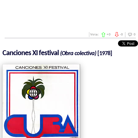
Vota:
+
0
-
0
0
Canciones XI festival
(Obra colectiva)
[1978]