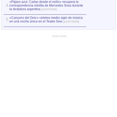
«Pájaro azul. Cartas desde el exilio» recupera la
4
correspondencia inédita de Mercedes Sosa durante
la dictadura argentina
[21/07/2026]
«Cançons del Grec» celebra medio siglo de música
5
en una noche única en el Teatre Grec
[21/07/2026]
PUBLICIDAD