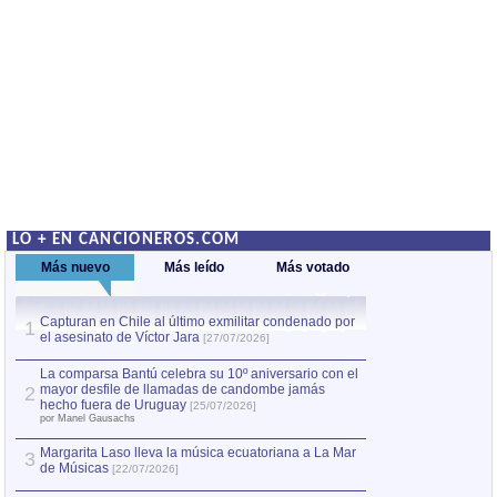
LO + EN CANCIONEROS.COM
Más nuevo
Más leído
Más votado
Capturan en Chile al último exmilitar condenado por
La comparsa Bantú
1
el asesinato de Víctor Jara
mayor desfile de
1
[27/07/2026]
hecho fuera de U
por Manel Gausachs
La comparsa Bantú celebra su 10º aniversario con el
mayor desfile de llamadas de candombe jamás
2
Capturan en Chile
2
hecho fuera de Uruguay
[25/07/2026]
el asesinato de Ví
por Manel Gausachs
Margarita Laso lleva la música ecuatoriana a La Mar
3
de Músicas
[22/07/2026]