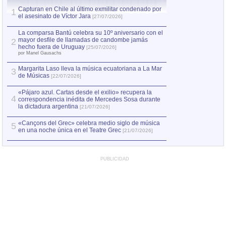
Capturan en Chile al último exmilitar condenado por
La comparsa Bantú
1
el asesinato de Víctor Jara
mayor desfile de
1
[27/07/2026]
hecho fuera de U
por Manel Gausachs
La comparsa Bantú celebra su 10º aniversario con el
mayor desfile de llamadas de candombe jamás
2
Capturan en Chile
2
hecho fuera de Uruguay
[25/07/2026]
el asesinato de Ví
por Manel Gausachs
Margarita Laso lleva la música ecuatoriana a La Mar
3
de Músicas
[22/07/2026]
«Pájaro azul. Cartas desde el exilio» recupera la
4
correspondencia inédita de Mercedes Sosa durante
la dictadura argentina
[21/07/2026]
«Cançons del Grec» celebra medio siglo de música
5
en una noche única en el Teatre Grec
[21/07/2026]
PUBLICIDAD