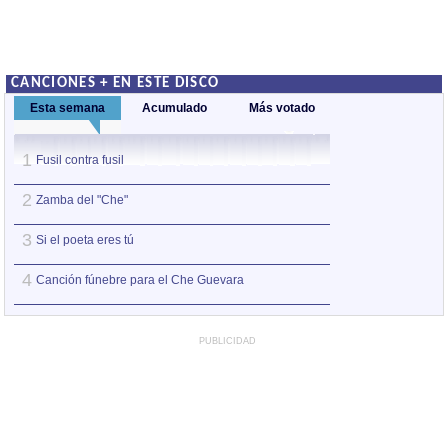
CANCIONES + EN ESTE DISCO
Esta semana
Acumulado
Más votado
1
1
Fusil contra fusil
Fusil contra fusil
2
2
Zamba del "Che"
Si el poeta eres t
3
3
Si el poeta eres tú
Zamba del "Che"
4
4
Canción fúnebre para el Che Guevara
Canción fúnebre 
PUBLICIDAD