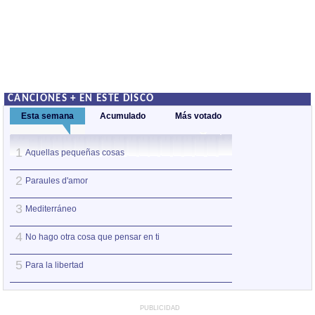
CANCIONES + EN ESTE DISCO
Esta semana
Acumulado
Más votado
1
1
Aquellas pequeñas cosas
Paraules d'amor
2
2
Paraules d'amor
Aquellas pequeñ
3
3
Mediterráneo
Hoy puede ser un
4
4
No hago otra cosa que pensar en ti
Cantares
5
5
Para la libertad
No hago otra cosa
PUBLICIDAD