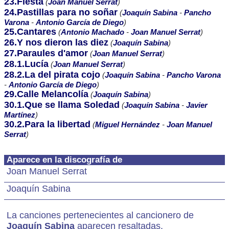
23.Fiesta
(
Joan Manuel Serrat
)
24.Pastillas para no soñar
(
Joaquín Sabina
-
Pancho
Varona
-
Antonio García de Diego
)
25.Cantares
(
Antonio Machado
-
Joan Manuel Serrat
)
26.Y nos dieron las diez
(
Joaquín Sabina
)
27.Paraules d'amor
(
Joan Manuel Serrat
)
28.1.Lucía
(
Joan Manuel Serrat
)
28.2.La del pirata cojo
(
Joaquín Sabina
-
Pancho Varona
-
Antonio García de Diego
)
29.Calle Melancolía
(
Joaquín Sabina
)
30.1.Que se llama Soledad
(
Joaquín Sabina
-
Javier
Martínez
)
30.2.Para la libertad
(
Miguel Hernández
-
Joan Manuel
Serrat
)
Aparece en la discografía de
Joan Manuel Serrat
Joaquín Sabina
La canciones pertenecientes al cancionero de
Joaquín Sabina
aparecen resaltadas.