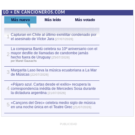
LO + EN CANCIONEROS.COM
Más nuevo
Más leído
Más votado
Capturan en Chile al último exmilitar condenado por
La comparsa Bantú
1
el asesinato de Víctor Jara
mayor desfile de
1
[27/07/2026]
hecho fuera de U
por Manel Gausachs
La comparsa Bantú celebra su 10º aniversario con el
mayor desfile de llamadas de candombe jamás
2
Capturan en Chile
2
hecho fuera de Uruguay
[25/07/2026]
el asesinato de Ví
por Manel Gausachs
Margarita Laso lleva la música ecuatoriana a La Mar
Margarita Laso ll
3
3
de Músicas
de Músicas
[22/07/2026]
[22/07
«Pájaro azul. Cartas desde el exilio» recupera la
4
correspondencia inédita de Mercedes Sosa durante
la dictadura argentina
[21/07/2026]
«Cançons del Grec» celebra medio siglo de música
5
en una noche única en el Teatre Grec
[21/07/2026]
PUBLICIDAD