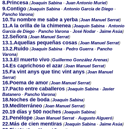
8.Princesa
(
Joaquín Sabina
-
Juan Antonio Muriel
)
9.Contigo
(
Joaquín Sabina
-
Antonio García de Diego
-
Pancho Varona
)
10.Tu nombre me sabe a yerba
(
Joan Manuel Serrat
)
11.A la orilla de la chimenea
(
Joaquín Sabina
-
Antonio
García de Diego
-
Pancho Varona
-
José Nodar
-
Jaime Asúa
)
12.Señora
(
Joan Manuel Serrat
)
13.1.Aquellas pequeñas cosas
(
Joan Manuel Serrat
)
13.2.Ruido
(
Joaquín Sabina
-
Pedro Guerra
-
Pancho
Varona
)
13.3.El muerto vivo
(
Guillermo González Arenas
)
14.Es caprichoso el azar
(
Joan Manuel Serrat
)
15.Fa vint anys que tinc vint anys
(
Joan Manuel
Serrat
)
16.Poema de amor
(
Joan Manuel Serrat
)
17.Pacto entre caballeros
(
Joaquín Sabina
-
Javier
Batanero
-
Pancho Varona
)
18.Noches de boda
(
Joaquín Sabina
)
19.Mediterráneo
(
Joan Manuel Serrat
)
20.19 días y 500 noches
(
Joaquín Sabina
)
21.Penélope
(
Joan Manuel Serrat
-
Augusto Algueró
)
22.Más de cien mentiras
(
Joaquín Sabina
-
Jaime Asúa
)