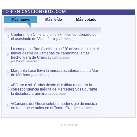
LO + EN CANCIONEROS.COM
Más nuevo
Más leído
Más votado
Capturan en Chile al último exmilitar condenado por
La comparsa Bantú
1
el asesinato de Víctor Jara
mayor desfile de
1
[27/07/2026]
hecho fuera de U
por Manel Gausachs
La comparsa Bantú celebra su 10º aniversario con el
mayor desfile de llamadas de candombe jamás
2
Capturan en Chile
2
hecho fuera de Uruguay
[25/07/2026]
el asesinato de Ví
por Manel Gausachs
Margarita Laso lleva la música ecuatoriana a La Mar
3
de Músicas
[22/07/2026]
«Pájaro azul. Cartas desde el exilio» recupera la
4
correspondencia inédita de Mercedes Sosa durante
la dictadura argentina
[21/07/2026]
«Cançons del Grec» celebra medio siglo de música
5
en una noche única en el Teatre Grec
[21/07/2026]
PUBLICIDAD