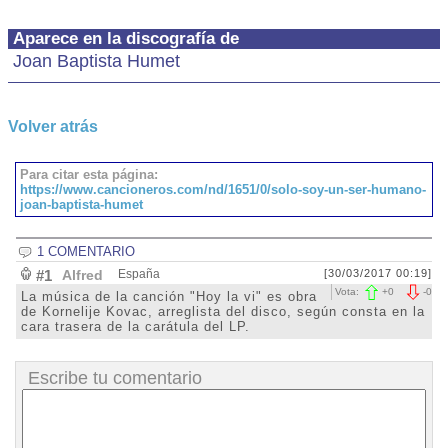
Aparece en la discografía de
Joan Baptista Humet
Volver atrás
Para citar esta página:
https://www.cancioneros.com/nd/1651/0/solo-soy-un-ser-humano-
joan-baptista-humet
1 COMENTARIO
#1
Alfred
España
[30/03/2017 00:19]
Vota:
+
0
-
0
La música de la canción "Hoy la vi" es obra
de Kornelije Kovac, arreglista del disco, según consta en la
cara trasera de la carátula del LP.
Escribe tu comentario