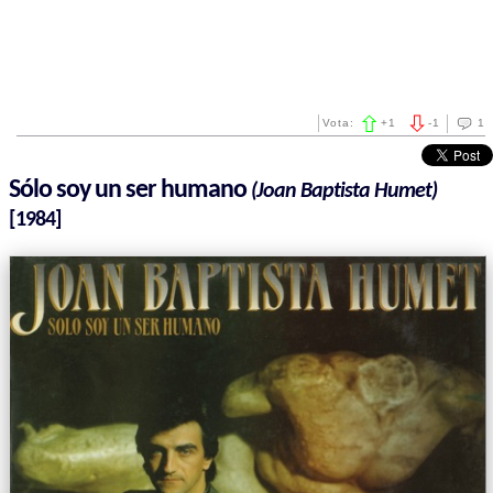
Vota:
+
1
-
1
1
Sólo soy un ser humano
(Joan Baptista Humet)
[1984]