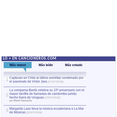
LO + EN CANCIONEROS.COM
Más nuevo
Más leído
Más votado
Capturan en Chile al último exmilitar condenado por
La comparsa Bantú
1
el asesinato de Víctor Jara
mayor desfile de
1
[27/07/2026]
hecho fuera de U
por Manel Gausachs
La comparsa Bantú celebra su 10º aniversario con el
mayor desfile de llamadas de candombe jamás
2
Capturan en Chile
2
hecho fuera de Uruguay
[25/07/2026]
el asesinato de Ví
por Manel Gausachs
Margarita Laso lleva la música ecuatoriana a La Mar
3
de Músicas
[22/07/2026]