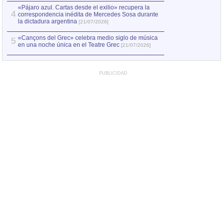
«Pájaro azul. Cartas desde el exilio» recupera la
4
correspondencia inédita de Mercedes Sosa durante
la dictadura argentina
[21/07/2026]
«Cançons del Grec» celebra medio siglo de música
5
en una noche única en el Teatre Grec
[21/07/2026]
PUBLICIDAD