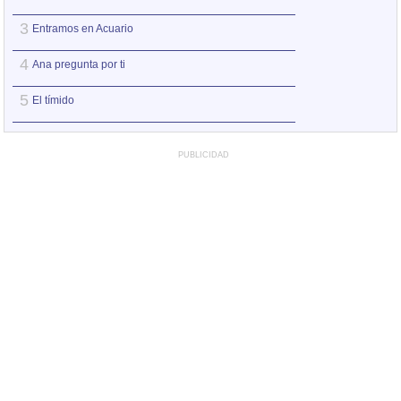
3
3
Entramos en Acuario
Ana pregunta por 
4
4
Ana pregunta por ti
Nada tengo que n
5
5
El tímido
Hacer amigos
PUBLICIDAD