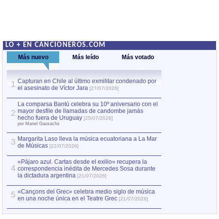
LO + EN CANCIONEROS.COM
Más nuevo
Más leído
Más votado
Capturan en Chile al último exmilitar condenado por
La comparsa Bantú
1
el asesinato de Víctor Jara
mayor desfile de
1
[27/07/2026]
hecho fuera de U
por Manel Gausachs
La comparsa Bantú celebra su 10º aniversario con el
mayor desfile de llamadas de candombe jamás
2
Capturan en Chile
2
hecho fuera de Uruguay
[25/07/2026]
el asesinato de Ví
por Manel Gausachs
Margarita Laso lleva la música ecuatoriana a La Mar
3
de Músicas
[22/07/2026]
«Pájaro azul. Cartas desde el exilio» recupera la
4
correspondencia inédita de Mercedes Sosa durante
la dictadura argentina
[21/07/2026]
«Cançons del Grec» celebra medio siglo de música
5
en una noche única en el Teatre Grec
[21/07/2026]