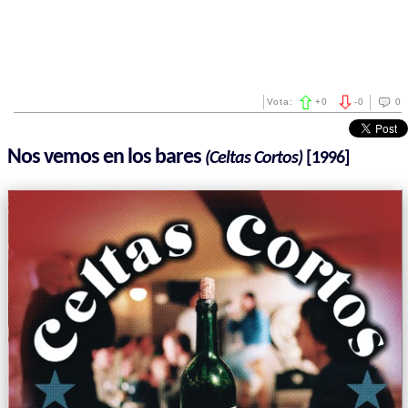
Vota:
+
0
-
0
0
Nos vemos en los bares
(Celtas Cortos)
[1996]