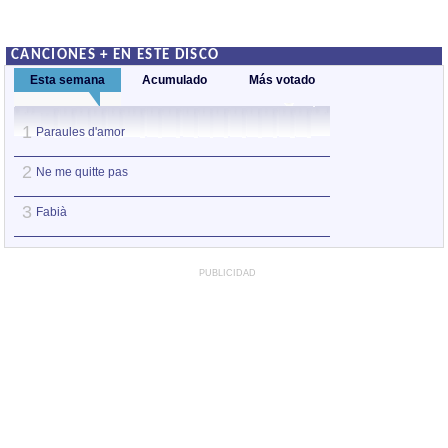
CANCIONES + EN ESTE DISCO
Esta semana
Acumulado
Más votado
1
1
Paraules d'amor
Paraules d'amor
2
2
Ne me quitte pas
Ne me quitte pas
3
3
Fabià
Fabià
PUBLICIDAD