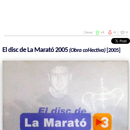
Vota:
+
0
-
0
0
El disc de La Marató 2005
(Obra col·lectiva)
[2005]