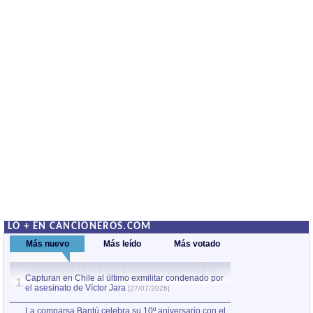
LO + EN CANCIONEROS.COM
Más nuevo
Más leído
Más votado
Capturan en Chile al último exmilitar condenado por
La comparsa Bantú
1
el asesinato de Víctor Jara
mayor desfile de
1
[27/07/2026]
hecho fuera de U
por Manel Gausachs
La comparsa Bantú celebra su 10º aniversario con el