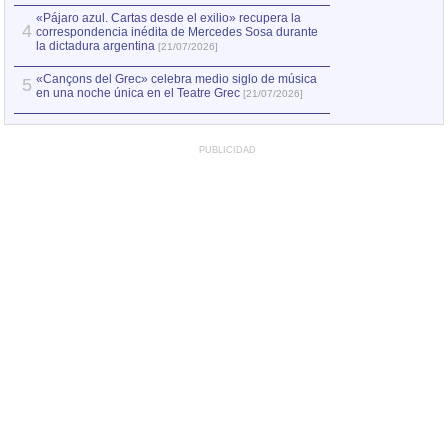
«Pájaro azul. Cartas desde el exilio» recupera la
4
correspondencia inédita de Mercedes Sosa durante
la dictadura argentina
[21/07/2026]
«Cançons del Grec» celebra medio siglo de música
5
en una noche única en el Teatre Grec
[21/07/2026]
PUBLICIDAD