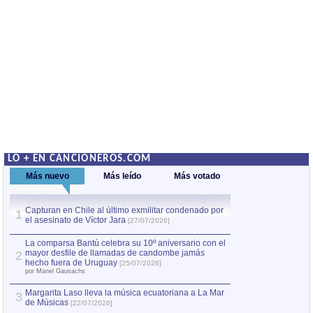
LO + EN CANCIONEROS.COM
Más nuevo
Más leído
Más votado
Capturan en Chile al último exmilitar condenado por
La comparsa Bantú
1
el asesinato de Víctor Jara
mayor desfile de
1
[27/07/2026]
hecho fuera de U
por Manel Gausachs
La comparsa Bantú celebra su 10º aniversario con el
mayor desfile de llamadas de candombe jamás
2
Capturan en Chile
2
hecho fuera de Uruguay
[25/07/2026]
el asesinato de Ví
por Manel Gausachs
Margarita Laso lleva la música ecuatoriana a La Mar
3
de Músicas
[22/07/2026]