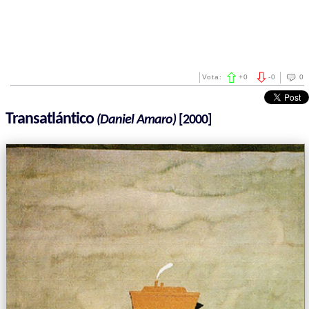
Vota:
+
0
-
0
0
Transatlántico
(Daniel Amaro)
[2000]