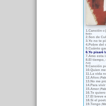
1.Canción
o 
Belén
2.Son de Cu
3.Yo no te p
4.Pobre del 
5.Cuánto ga
6.Yo pisaré 
7.Amo esta i
8.El tiempo,
Aute
9.Canción po
10.Quien me 
11.La vida n
12.Años
(
Pab
13.No me pi
14.Para vivir
15.Amor
(
Pab
16.Te quiero
17.El breve 
18.Si el poet
19.Tengo
(
Ni