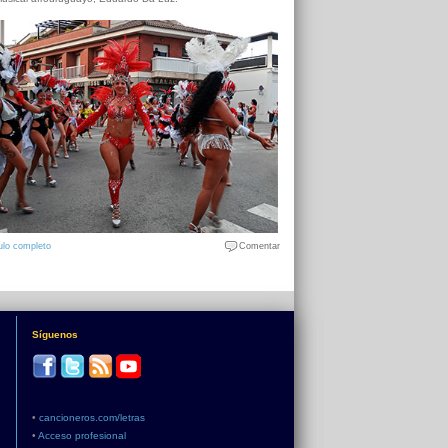
ulo completo
Comentar
Síguenos
•
cancioneros.com/letras
•
Acceso profesional