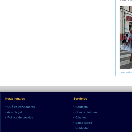
Leer artíc
Notas legales
Servicios
•
Qué es cancioneros
•
Contacto
•
Aviso legal
•
Cómo colaborar
•
Política de cookies
•
Criterios
•
Estadísticas
•
Publicidad