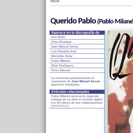
DISCOS
Querido Pablo
(Pablo Milané
Aparece en la discografía de
Ana Belén
Chico Buarque
Joan Manuel Serrat
Luis Eduardo Aute
Mercedes Sosa
Pablo Milanés
Silvio Rodríguez
Víctor Manuel
La canciones pertenecientes al
cancionero de
Joan Manuel Serrat
aparecen resaltadas.
Artículos relacionados
Pablo Milanés anuncia la segunda
entrega de su obra en formato digital
con los discos de sus colaboraciones
[18/06/2021]