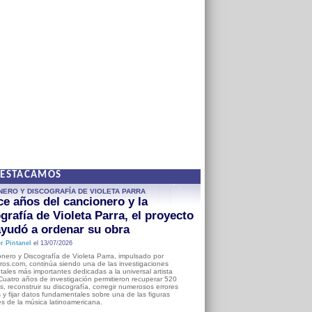
DESTACAMOS
NERO Y DISCOGRAFÍA DE VIOLETA PARRA
e años del cancionero y la
grafía de Violeta Parra, el proyecto
yudó a ordenar su obra
r Pintanel
el 13/07/2026
nero y Discografía de Violeta Parra, impulsado por
ros.com, continúa siendo una de las investigaciones
ales más importantes dedicadas a la universal artista
Cuatro años de investigación permitieron recuperar 520
, reconstruir su discografía, corregir numerosos errores
s y fijar datos fundamentales sobre una de las figuras
es de la música latinoamericana.