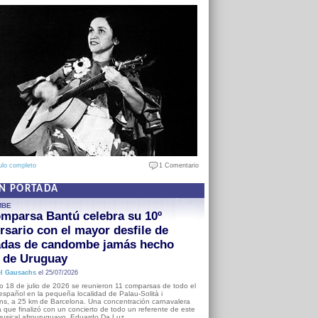
ulo completo
1 Comentario
EN PORTADA
MBE
mparsa Bantú celebra su 10º
rsario con el mayor desfile de
adas de candombe jamás hecho
a de Uruguay
l Gausachs
el 25/07/2026
o 18 de julio de 2026 se reunieron 11 comparsas de todo el
o español en la pequeña localidad de Palau-Solità i
s, a 25 km de Barcelona. Una concentración carnavalera
 que finalizó con un concierto de todo un referente de este
usical afrouruguayo, Eduardo Da Luz.