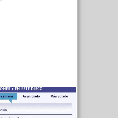
AD
ONES + EN ESTE DISCO
a semana
Acumulado
Más votado
1
ción
El breve espacio en que no