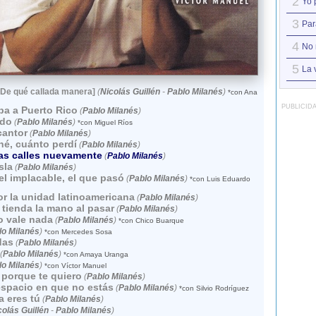
2
Yo 
3
Para
4
No 
5
La 
[De qué callada manera]
(
Nicolás Guillén
-
Pablo Milanés
)
*con Ana
PUBLICID
ba a Puerto Rico
(
Pablo Milanés
)
ido
(
Pablo Milanés
)
*con Miguel Ríos
cantor
(
Pablo Milanés
)
né, cuánto perdí
(
Pablo Milanés
)
las calles nuevamente
(
Pablo Milanés
)
sla
(
Pablo Milanés
)
 el implacable, el que pasó
(
Pablo Milanés
)
*con Luis Eduardo
r la unidad latinoamericana
(
Pablo Milanés
)
tienda la mano al pasar
(
Pablo Milanés
)
o vale nada
(
Pablo Milanés
)
*con Chico Buarque
lo Milanés
)
*con Mercedes Sosa
das
(
Pablo Milanés
)
(
Pablo Milanés
)
*con Amaya Uranga
lo Milanés
)
*con Víctor Manuel
 porque te quiero
(
Pablo Milanés
)
espacio en que no estás
(
Pablo Milanés
)
*con Silvio Rodríguez
a eres tú
(
Pablo Milanés
)
colás Guillén
-
Pablo Milanés
)