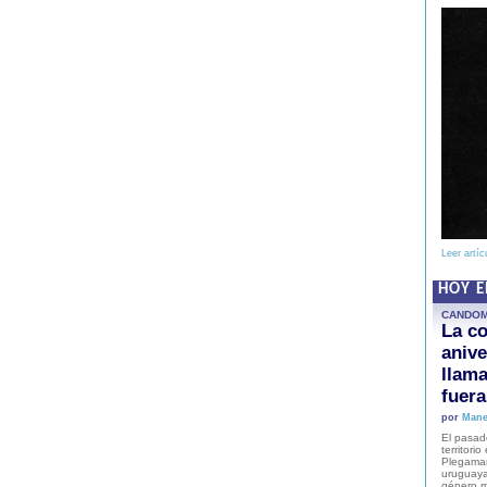
Leer artíc
HOY 
CANDO
La co
anive
llam
fuer
por
Mane
El pasad
territori
Plegaman
uruguaya
género m