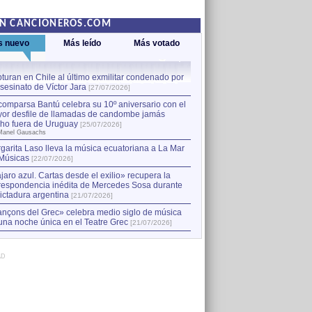
EN CANCIONEROS.COM
s nuevo
Más leído
Más votado
turan en Chile al último exmilitar condenado por
La comparsa Bantú celebra s
asesinato de Víctor Jara
mayor desfile de llamadas
1
[27/07/2026]
hecho fuera de Uruguay
[25
comparsa Bantú celebra su 10º aniversario con el
por Manel Gausachs
or desfile de llamadas de candombe jamás
Capturan en Chile al último
2
ho fuera de Uruguay
[25/07/2026]
el asesinato de Víctor Jara
[
Manel Gausachs
garita Laso lleva la música ecuatoriana a La Mar
Músicas
[22/07/2026]
jaro azul. Cartas desde el exilio» recupera la
respondencia inédita de Mercedes Sosa durante
dictadura argentina
[21/07/2026]
nçons del Grec» celebra medio siglo de música
una noche única en el Teatre Grec
[21/07/2026]
AD