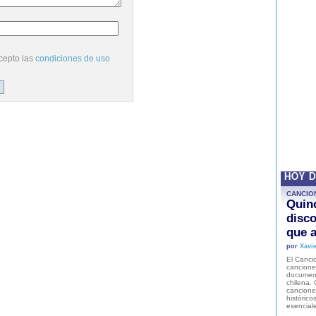
cepto las
condiciones de uso
HOY 
CANCIO
Quinc
disco
que a
por
Xavie
El Cancio
cancione
document
chilena. 
canciones
histórico
esencial