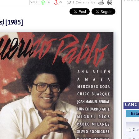
PUBLICID
Vota:
+
4
-
5
2 Comentarios
s)
[1985]
CANCI
Est
1
Can