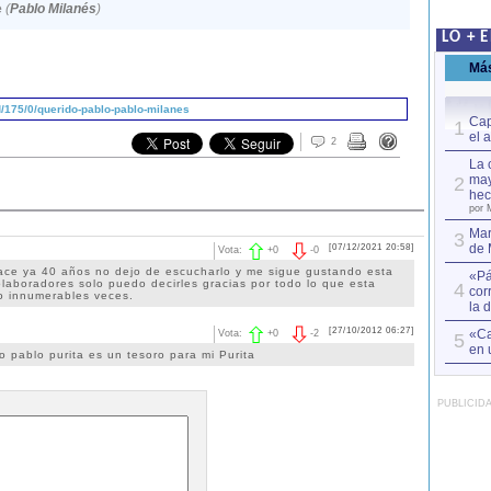
e
(
Pablo Milanés
)
LO + 
Má
/175/0/querido-pablo-pablo-milanes
Cap
1
el 
2
La 
may
2
hec
por 
Mar
3
de 
[07/12/2021 20:58]
Vota:
+
0
-
0
ace ya 40 años no dejo de escucharlo y me sigue gustando esta
«Pá
laboradores solo puedo decirles gracias por todo lo que esta
4
cor
o innumerables veces.
la 
[27/10/2012 06:27]
«Ca
Vota:
+
0
-
2
5
en 
 pablo purita es un tesoro para mi Purita
PUBLICID