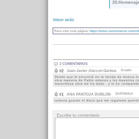
20.Homenaj
Volver atrás
Para citar esta página:
https://www.cancioneros.com/nd
2 COMENTARIOS
#2
Juan Javier Alarcon Garboa
Ecuador
Desde que lo encontré en la tienda de musica h
obra maestra de Pablo milanes y los maestros co
maravillosa obra me ha dado , y lo he compartid
#1
ANA PANTOJA DUBLON
GUATEMALA
todavia guardo el disco que me regalaste querido
Escribe tu comentario