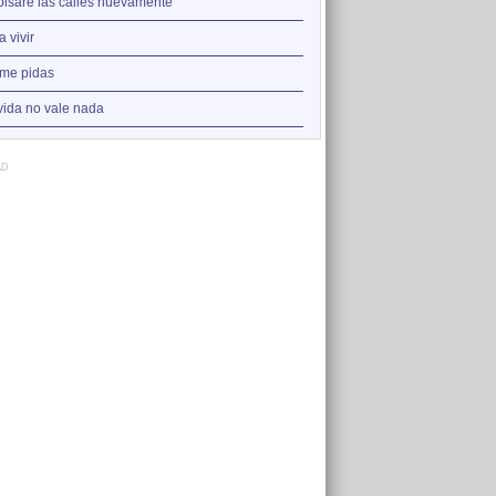
2
pisaré las calles nuevamente
Para vivir
3
 vivir
Yo no te pido
4
me pidas
Años
5
vida no vale nada
Yo pisaré las calles nueva
AD