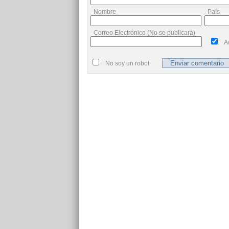
Nombre
País
Correo Electrónico (No se publicará)
A
No soy un robot