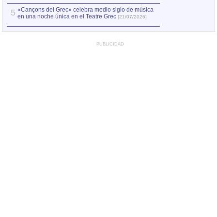
«Cançons del Grec» celebra medio siglo de música
5
en una noche única en el Teatre Grec
[21/07/2026]
PUBLICIDAD