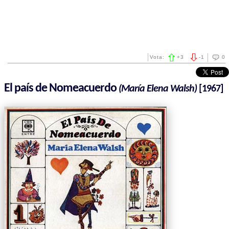
Vota:
+
3
-
1
0
El país de Nomeacuerdo
(María Elena Walsh)
[1967]