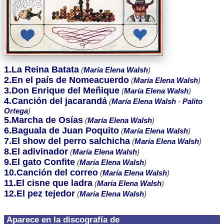
1.La Reina Batata
(
María Elena Walsh
)
2.En el país de Nomeacuerdo
(
María Elena Walsh
)
3.Don Enrique del Meñique
(
María Elena Walsh
)
4.Canción del jacarandá
(
María Elena Walsh
-
Palito
Ortega
)
5.Marcha de Osías
(
María Elena Walsh
)
6.Baguala de Juan Poquito
(
María Elena Walsh
)
7.El show del perro salchicha
(
María Elena Walsh
)
8.El adivinador
(
María Elena Walsh
)
9.El gato Confite
(
María Elena Walsh
)
10.Canción del correo
(
María Elena Walsh
)
11.El cisne que ladra
(
María Elena Walsh
)
12.El pez tejedor
(
María Elena Walsh
)
Aparece en la discografía de