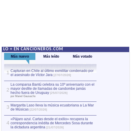
LO + EN CANCIONEROS.COM
Más nuevo
Más leído
Más votado
Capturan en Chile al último exmilitar condenado por
La comparsa Bantú
1
el asesinato de Víctor Jara
mayor desfile de
1
[27/07/2026]
hecho fuera de U
por Manel Gausachs
La comparsa Bantú celebra su 10º aniversario con el
mayor desfile de llamadas de candombe jamás
2
Capturan en Chile
2
hecho fuera de Uruguay
[25/07/2026]
el asesinato de Ví
por Manel Gausachs
Margarita Laso lleva la música ecuatoriana a La Mar
3
de Músicas
[22/07/2026]
«Pájaro azul. Cartas desde el exilio» recupera la
4
correspondencia inédita de Mercedes Sosa durante
la dictadura argentina
[21/07/2026]