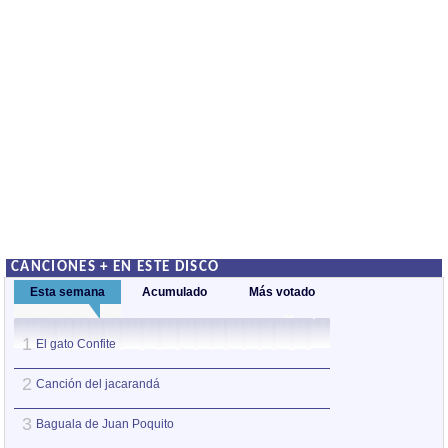
CANCIONES + EN ESTE DISCO
Esta semana
Acumulado
Más votado
1
1
El gato Confite
El show del perro
2
2
Canción del jacarandá
Baguala de Juan 
3
3
Baguala de Juan Poquito
El adivinador