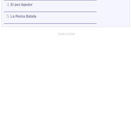
4
4
El pez tejedor
Canción del jaca
5
5
La Reina Batata
Marcha de Osías
PUBLICIDAD