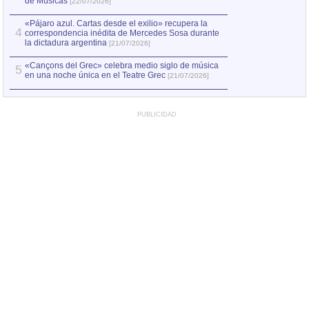
de Músicas
[22/07/2026]
«Pájaro azul. Cartas desde el exilio» recupera la
4
correspondencia inédita de Mercedes Sosa durante
la dictadura argentina
[21/07/2026]
«Cançons del Grec» celebra medio siglo de música
5
en una noche única en el Teatre Grec
[21/07/2026]
PUBLICIDAD