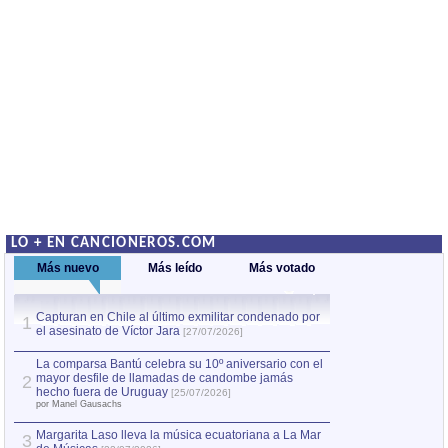
LO + EN CANCIONEROS.COM
Más nuevo
Más leído
Más votado
Capturan en Chile al último exmilitar condenado por
La comparsa Bantú
1
el asesinato de Víctor Jara
mayor desfile de
1
[27/07/2026]
hecho fuera de U
por Manel Gausachs
La comparsa Bantú celebra su 10º aniversario con el
mayor desfile de llamadas de candombe jamás
2
Capturan en Chile
2
hecho fuera de Uruguay
[25/07/2026]
el asesinato de Ví
por Manel Gausachs
Margarita Laso lleva la música ecuatoriana a La Mar
3