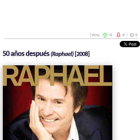
Vota:
+
0
-
0
0
50 años después
(Raphael)
[2008]