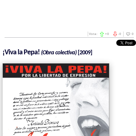
Vota:
+
0
-
0
0
¡Viva la Pepa!
(Obra colectiva)
[2009]