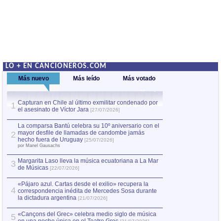
LO + EN CANCIONEROS.COM
Más nuevo
Más leído
Más votado
Capturan en Chile al último exmilitar condenado por
Capturan en Chile
1
1
el asesinato de Víctor Jara
el asesinato de Ví
[27/07/2026]
La comparsa Bantú celebra su 10º aniversario con el
mayor desfile de llamadas de candombe jamás
2
hecho fuera de Uruguay
[25/07/2026]
por Manel Gausachs
Margarita Laso lleva la música ecuatoriana a La Mar
3
de Músicas
[22/07/2026]
«Pájaro azul. Cartas desde el exilio» recupera la
4
correspondencia inédita de Mercedes Sosa durante
la dictadura argentina
[21/07/2026]
«Cançons del Grec» celebra medio siglo de música
5