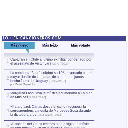
LO + EN CANCIONEROS.COM
Más nuevo
Más leído
Más votado
Capturan en Chile al último exmilitar condenado por
La comparsa Bantú
1
el asesinato de Víctor Jara
mayor desfile de
1
[27/07/2026]
hecho fuera de U
por Manel Gausachs
La comparsa Bantú celebra su 10º aniversario con el
mayor desfile de llamadas de candombe jamás
2
Capturan en Chile
2
hecho fuera de Uruguay
[25/07/2026]
el asesinato de Ví
por Manel Gausachs
Margarita Laso lleva la música ecuatoriana a La Mar
3
de Músicas
[22/07/2026]
«Pájaro azul. Cartas desde el exilio» recupera la
4
correspondencia inédita de Mercedes Sosa durante
la dictadura argentina
[21/07/2026]
«Cançons del Grec» celebra medio siglo de música
5