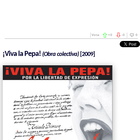
Vota:
+
0
-
0
0
¡Viva la Pepa!
(Obra colectiva)
[2009]