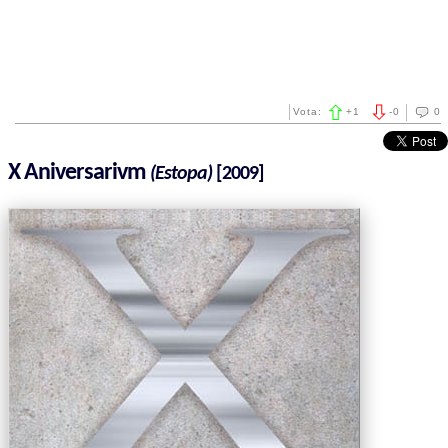
Vota:
+
1
-
0
0
X Aniversarivm
(Estopa)
[2009]