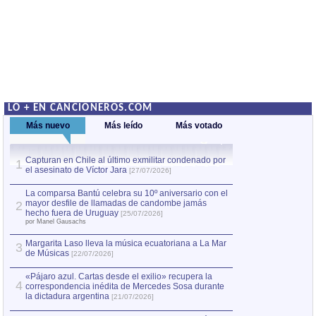
LO + EN CANCIONEROS.COM
Más nuevo
Más leído
Más votado
Capturan en Chile al último exmilitar condenado por
La comparsa Bantú
1
el asesinato de Víctor Jara
mayor desfile de
1
[27/07/2026]
hecho fuera de U
por Manel Gausachs
La comparsa Bantú celebra su 10º aniversario con el
mayor desfile de llamadas de candombe jamás
2
Capturan en Chile
2
hecho fuera de Uruguay
[25/07/2026]
el asesinato de Ví
por Manel Gausachs
Margarita Laso lleva la música ecuatoriana a La Mar
3
de Músicas
[22/07/2026]
«Pájaro azul. Cartas desde el exilio» recupera la
4
correspondencia inédita de Mercedes Sosa durante
la dictadura argentina
[21/07/2026]