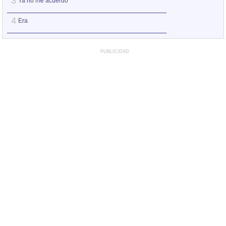
3
3
Ya no me acuerdo
Ya no me acuerd
4
4
Era
Como Camarón
PUBLICIDAD