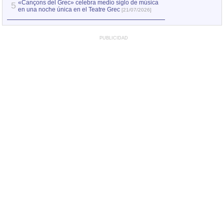
«Cançons del Grec» celebra medio siglo de música
5
en una noche única en el Teatre Grec
[21/07/2026]
PUBLICIDAD