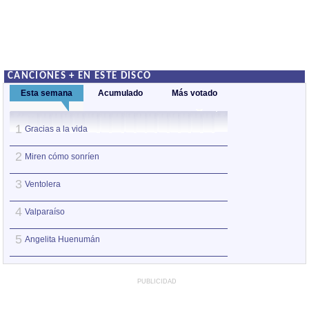
CANCIONES + EN ESTE DISCO
Esta semana
Acumulado
Más votado
1
1
Gracias a la vida
Gracias a la vida
2
2
Miren cómo sonríen
Valparaíso
3
3
Ventolera
Miren cómo sonrí
4
4
Valparaíso
Angelita Huenu
5
5
Angelita Huenumán
Ventolera
PUBLICIDAD