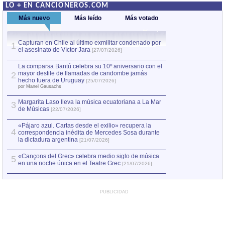
LO + EN CANCIONEROS.COM
Más nuevo
Más leído
Más votado
Capturan en Chile al último exmilitar condenado por
La comparsa Bantú
1
el asesinato de Víctor Jara
mayor desfile de
1
[27/07/2026]
hecho fuera de U
por Manel Gausachs
La comparsa Bantú celebra su 10º aniversario con el
mayor desfile de llamadas de candombe jamás
2
Capturan en Chile
2
hecho fuera de Uruguay
[25/07/2026]
el asesinato de Ví
por Manel Gausachs
Margarita Laso lleva la música ecuatoriana a La Mar
3
de Músicas
[22/07/2026]
«Pájaro azul. Cartas desde el exilio» recupera la
4
correspondencia inédita de Mercedes Sosa durante
la dictadura argentina
[21/07/2026]
«Cançons del Grec» celebra medio siglo de música
5
en una noche única en el Teatre Grec
[21/07/2026]
PUBLICIDAD