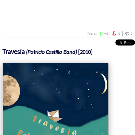
Vota:
+
0
-
0
0
Travesía
(Patricio Castillo Band)
[2010]