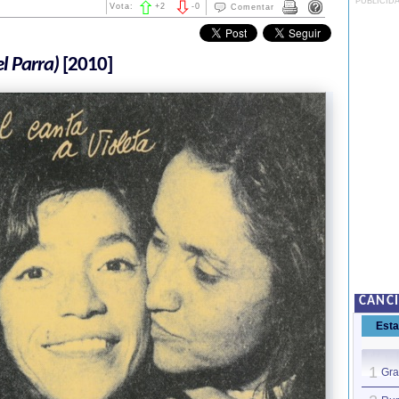
PUBLICID
Vota:
+
2
-
0
Comentar
l Parra)
[2010]
CANCI
Est
1
Gra