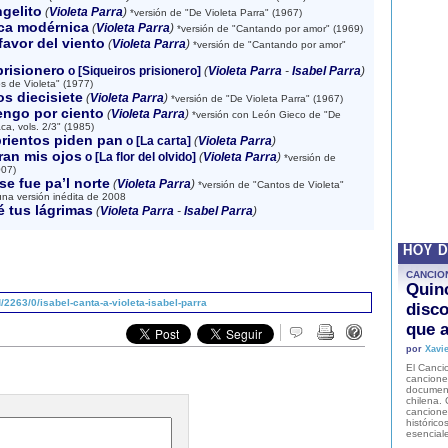
ngelito
(
Violeta Parra
)
*versión de "De Violeta Parra" (1967)
ca modérnica
(
Violeta Parra
)
*versión de "Cantando por amor" (1969)
favor del viento
(
Violeta Parra
)
*versión de "Cantando por amor"
prisionero
o [Siqueiros prisionero]
(
Violeta Parra
-
Isabel Parra
)
s de Violeta" (1977)
os diecisiete
(
Violeta Parra
)
*versión de "De Violeta Parra" (1967)
engo por ciento
(
Violeta Parra
)
*versión con León Gieco de "De
a, vols. 2/3" (1985)
rientos piden pan
o [La carta]
(
Violeta Parra
)
ran mis ojos
o [La flor del olvido]
(
Violeta Parra
)
*versión de
007)
e fue pa’l norte
(
Violeta Parra
)
*versión de "Cantos de Violeta"
una versión inédita de 2008
 tus lágrimas
(
Violeta Parra
-
Isabel Parra
)
HOY 
CANCIO
Quinc
2263/0/isabel-canta-a-violeta-isabel-parra
disco
que a
por
Xavie
El Cancio
cancione
document
chilena. 
canciones
histórico
esencial