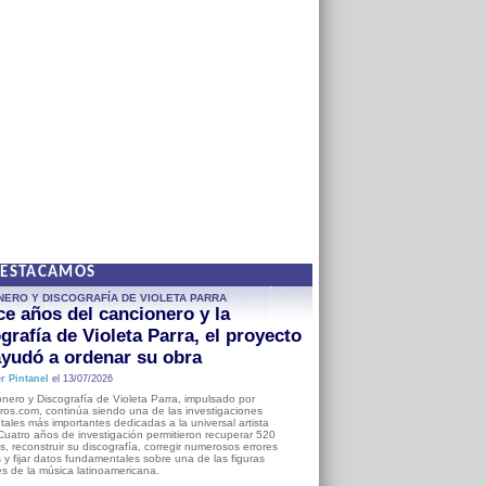
DESTACAMOS
NERO Y DISCOGRAFÍA DE VIOLETA PARRA
e años del cancionero y la
grafía de Violeta Parra, el proyecto
yudó a ordenar su obra
r Pintanel
el 13/07/2026
nero y Discografía de Violeta Parra, impulsado por
ros.com, continúa siendo una de las investigaciones
ales más importantes dedicadas a la universal artista
Cuatro años de investigación permitieron recuperar 520
, reconstruir su discografía, corregir numerosos errores
s y fijar datos fundamentales sobre una de las figuras
es de la música latinoamericana.