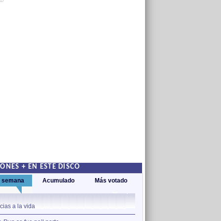
AD
ONES + EN ESTE DISCO
a semana
Acumulado
Más votado
1
cias a la vida
Gracias a la vida