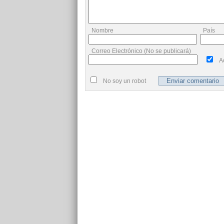
Nombre
País
Correo Electrónico (No se publicará)
A
No soy un robot