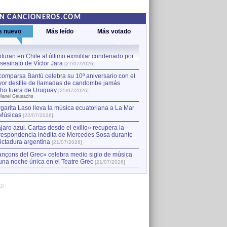
EN CANCIONEROS.COM
s nuevo
Más leído
Más votado
turan en Chile al último exmilitar condenado por
La comparsa Bantú celebra s
asesinato de Víctor Jara
mayor desfile de llamadas
1
[27/07/2026]
hecho fuera de Uruguay
[25
comparsa Bantú celebra su 10º aniversario con el
por Manel Gausachs
or desfile de llamadas de candombe jamás
Capturan en Chile al último
2
ho fuera de Uruguay
[25/07/2026]
el asesinato de Víctor Jara
[
Manel Gausachs
garita Laso lleva la música ecuatoriana a La Mar
Músicas
[22/07/2026]
jaro azul. Cartas desde el exilio» recupera la
respondencia inédita de Mercedes Sosa durante
dictadura argentina
[21/07/2026]
nçons del Grec» celebra medio siglo de música
una noche única en el Teatre Grec
[21/07/2026]
AD