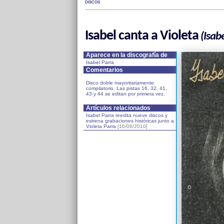
DISCOS
Isabel canta a Violeta
(Isabe
Aparece en la discografía de
Isabel Parra
Comentarios
Disco doble mayoritariamente
compilatorio. Las pistas 16, 32, 41,
43 y 44 se editan por primera vez.
Artículos relacionados
Isabel Parra reedita nueve discos y
estrena grabaciones históricas junto a
Violeta Parra
[10/06/2010]