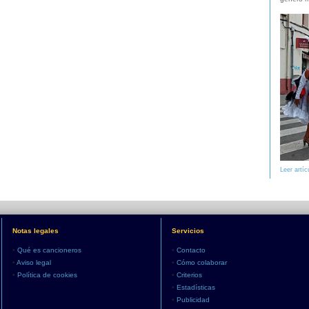
Leer artíc
Notas legales
Servicios
•
Qué es cancioneros
•
Contacto
•
Aviso legal
•
Cómo colaborar
•
Política de cookies
•
Criterios
•
Estadísticas
•
Publicidad