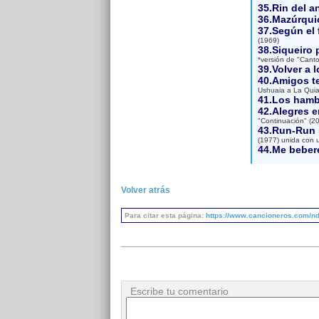
35.Rin del a
36.Mazúrqui
37.Según el 
(1969)
38.Siqueiro 
*versión de "Canto
39.Volver a l
40.Amigos t
Ushuaia a La Quiac
41.Los hamb
42.Alegres e
"Continuación" (2
43.Run-Run s
(1977) unida con 
44.Me beberé
Volver atrás
Para citar esta página:
https://www.cancioneros.com/nd/
Escribe tu comentario