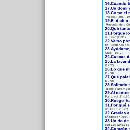
16.Cuando te
17.Un doming
18.Como el r
"Violeta Parra" (1
19.El diablo 
"Recordando a Chi
20.Qué tanto
21.Porque lo
du Chili" (1991)
22.Verso po
de "Cantando por 
23.Ayúdame,
Chile" (1972)
24.Cuecas de
25.La lavand
(1972)
26.Lo que m
(1970)
27.Qué palab
(1970)
28.Solitario 
"Isabel Parra y pa
29.Al centro 
Parra, vol. 2" (196
30.Ruego
(
Is
31.Por qué s
del GESI" (1972)
32.Gracias a 
añadida en 2010
33.Un río de
con Los Jaivas de 
34.Corazón 