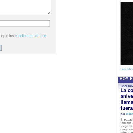
cepto las
condiciones de uso
Leer artíc
HOY 
CANDO
La co
anive
llam
fuer
por
Mane
El pasad
territori
Plegaman
uruguaya
género m