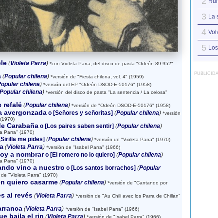
2
Run
3
La s
4
Vol
5
Los
le
(
Violeta Parra
)
*con Violeta Parra, del disco de pasta "Odeón 89-952"
PUBLICID
a
(
Popular chilena
)
*versión de "Fiesta chilena, vol. 4" (1959)
opular chilena
)
*versión del EP "Odeón DSOD-E-50176" (1958)
Popular chilena
)
*versión del disco de pasta "La sentencia / La celosa"
 refalé
(
Popular chilena
)
*versión de "Odeón DSOD-E-50176" (1958)
a avergonzada
o [Señores y señoritas]
(
Popular chilena
)
*versión
 (1970)
de Carabaña
o [Los paires saben sentir]
(
Popular chilena
)
ta Parra" (1970)
Sirilla me pides]
(
Popular chilena
)
*versión de "Violeta Parra" (1970)
a
(
Violeta Parra
)
*versión de "Isabel Parra" (1966)
voy a nombrar
o [El romero no lo quiero]
(
Popular chilena
)
ta Parra" (1970)
ando vino a nuestro
o [Los santos borrachos]
(
Popular
 de "Violeta Parra" (1970)
én quiero casarme
(
Popular chilena
)
*versión de "Cantando por
s al revés
(
Violeta Parra
)
*versión de "Au Chili avec los Parra de Chillán"
arranca
(
Violeta Parra
)
*versión de "Isabel Parra" (1966)
e baila el rin
(
Violeta Parra
)
*versión de "Isabel Parra" (1966)