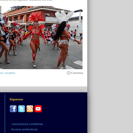
ulo completo
Comentar
Síguenos
•
cancioneros.com/letras
•
Acceso profesional