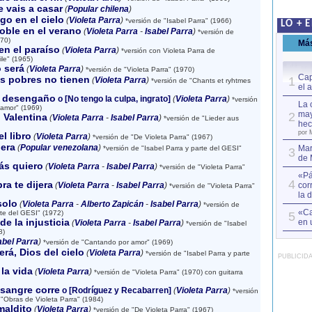
 vais a casar
(
Popular chilena
)
o en el cielo
(
Violeta Parra
)
*versión de "Isabel Parra" (1966)
LO + 
oble en el verano
(
Violeta Parra
-
Isabel Parra
)
*versión de
970)
Má
en el paraíso
(
Violeta Parra
)
*versión con Violeta Parra de
le" (1965)
 será
(
Violeta Parra
)
*versión de "Violeta Parra" (1970)
Cap
s pobres no tienen
1
(
Violeta Parra
)
*versión de "Chants et ryhtmes
el 
r desengaño
o [No tengo la culpa, ingrato]
(
Violeta Parra
)
*versión
La 
amor" (1969)
may
2
 Valentina
(
Violeta Parra
-
Isabel Parra
)
*versión de "Lieder aus
hec
por 
l libro
(
Violeta Parra
)
*versión de "De Violeta Parra" (1967)
era
(
Popular venezolana
)
Mar
*versión de "Isabel Parra y parte del GESI"
3
de 
ás quiero
(
Violeta Parra
-
Isabel Parra
)
*versión de "Violeta Parra"
«Pá
4
ra te dijera
(
Violeta Parra
-
Isabel Parra
)
cor
*versión de "Violeta Parra"
la 
solo
(
Violeta Parra
-
Alberto Zapicán
-
Isabel Parra
)
*versión de
«Ca
rte del GESI" (1972)
5
de la injusticia
en 
(
Violeta Parra
-
Isabel Parra
)
*versión de "Isabel
8)
abel Parra
)
*versión de "Cantando por amor" (1969)
erá, Dios del cielo
(
Violeta Parra
)
*versión de "Isabel Parra y parte
PUBLICID
la vida
(
Violeta Parra
)
*versión de "Violeta Parra" (1970) con guitarra
 sangre corre
o [Rodríguez y Recabarren]
(
Violeta Parra
)
*versión
"Obras de Violeta Parra" (1984)
maldito
(
Violeta Parra
)
*versión de "De Violeta Parra" (1967)