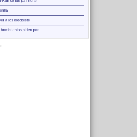
2
-Run se fue pa’l norte
Volver a los diecisiete
3
irilla
La jardinera
4
ver a los diecisiete
Rin del angelito
5
 hambrientos piden pan
Run-Run se fue pa’l norte
AD