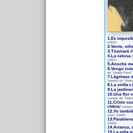
1.Es imposib
(1954)
2.Vente, niñ
3.Tirarirará
(
P
4.La celosa
(
(1957)
5.Anoche me
6.Vengo tod
de "Violeta Parra"
7.Lágrimas 
*versión de "Viole
8.La sirilla
o [
9.La jardiner
10.Una flor 
*versión de "Viole
11.Cristo cu
chilena
)
*versión
12.Yo tambi
amor" (1969)
13.Parabiene
(1963)
14.Arranca, 
15.La niña qu