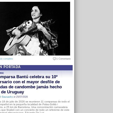
ulo completo
1 Comentario
EN PORTADA
MBE
mparsa Bantú celebra su 10º
rsario con el mayor desfile de
adas de candombe jamás hecho
a de Uruguay
l Gausachs
el 25/07/2026
o 18 de julio de 2026 se reunieron 11 comparsas de todo el
o español en la pequeña localidad de Palau-Solità i
s, a 25 km de Barcelona. Una concentración carnavalera
 que finalizó con un concierto de todo un referente de este
usical afrouruguayo, Eduardo Da Luz.