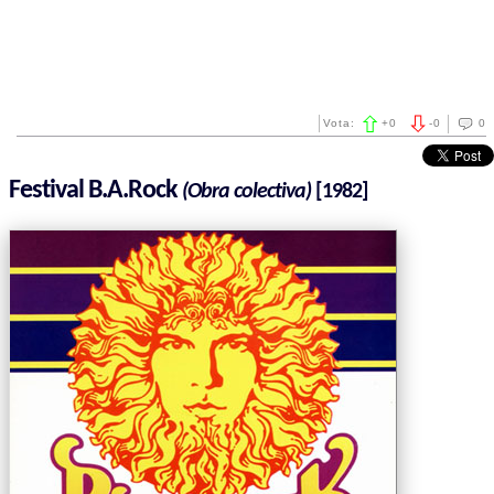
Vota:
+
0
-
0
0
Festival B.A.Rock
(Obra colectiva)
[1982]