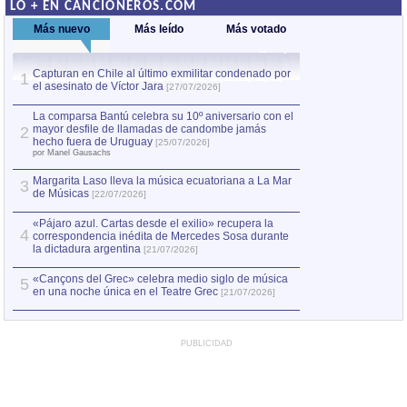
LO + EN CANCIONEROS.COM
Más nuevo
Más leído
Más votado
Capturan en Chile al último exmilitar condenado por
La comparsa Bantú
1
el asesinato de Víctor Jara
mayor desfile de
1
[27/07/2026]
hecho fuera de U
por Manel Gausachs
La comparsa Bantú celebra su 10º aniversario con el
mayor desfile de llamadas de candombe jamás
2
Capturan en Chile
2
hecho fuera de Uruguay
[25/07/2026]
el asesinato de Ví
por Manel Gausachs
Margarita Laso lleva la música ecuatoriana a La Mar
3
de Músicas
[22/07/2026]
«Pájaro azul. Cartas desde el exilio» recupera la
4
correspondencia inédita de Mercedes Sosa durante
la dictadura argentina
[21/07/2026]
«Cançons del Grec» celebra medio siglo de música
5
en una noche única en el Teatre Grec
[21/07/2026]
PUBLICIDAD