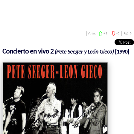
Vota:
+
1
-
0
0
Concierto en vivo 2
(Pete Seeger y León Gieco)
[1990]