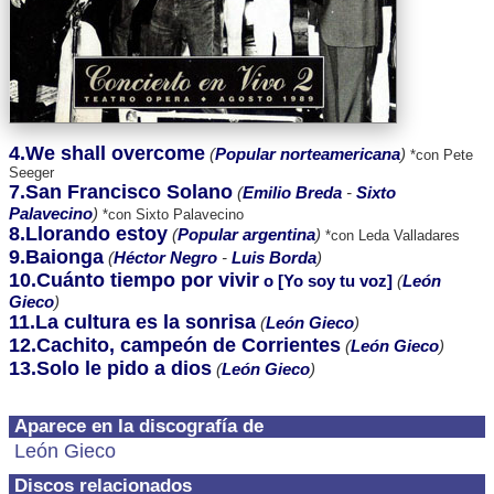
4.We shall overcome
(
Popular norteamericana
)
*con Pete
Seeger
7.San Francisco Solano
(
Emilio Breda
-
Sixto
Palavecino
)
*con Sixto Palavecino
8.Llorando estoy
(
Popular argentina
)
*con Leda Valladares
9.Baionga
(
Héctor Negro
-
Luis Borda
)
10.Cuánto tiempo por vivir
o [Yo soy tu voz]
(
León
Gieco
)
11.La cultura es la sonrisa
(
León Gieco
)
12.Cachito, campeón de Corrientes
(
León Gieco
)
13.Solo le pido a dios
(
León Gieco
)
Aparece en la discografía de
León Gieco
Discos relacionados