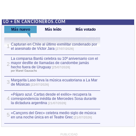
LO + EN CANCIONEROS.COM
Más nuevo
Más leído
Más votado
Capturan en Chile al último exmilitar condenado por
La comparsa Bantú
1
el asesinato de Víctor Jara
mayor desfile de
1
[27/07/2026]
hecho fuera de U
por Manel Gausachs
La comparsa Bantú celebra su 10º aniversario con el
mayor desfile de llamadas de candombe jamás
2
Capturan en Chile
2
hecho fuera de Uruguay
[25/07/2026]
el asesinato de Ví
por Manel Gausachs
Margarita Laso lleva la música ecuatoriana a La Mar
3
de Músicas
[22/07/2026]
«Pájaro azul. Cartas desde el exilio» recupera la
4
correspondencia inédita de Mercedes Sosa durante
la dictadura argentina
[21/07/2026]
«Cançons del Grec» celebra medio siglo de música
5
en una noche única en el Teatre Grec
[21/07/2026]
PUBLICIDAD