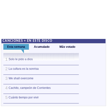
CANCIONES + EN ESTE DISCO
Esta semana
Acumulado
Más votado
1
1
Solo le pido a dios
Solo le pido a dio
2
2
La cultura es la sonrisa
We shall overco
3
3
We shall overcome
Cachito, campeón
4
4
Cachito, campeón de Corrientes
La cultura es la s
5
5
Cuánto tiempo por vivir
Cuánto tiempo por