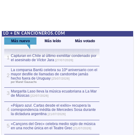
LO + EN CANCIONEROS.COM
Más nuevo
Más leído
Más votado
Capturan en Chile al último exmilitar condenado por
La comparsa Bantú
1
el asesinato de Víctor Jara
mayor desfile de
1
[27/07/2026]
hecho fuera de U
por Manel Gausachs
La comparsa Bantú celebra su 10º aniversario con el
mayor desfile de llamadas de candombe jamás
2
Capturan en Chile
2
hecho fuera de Uruguay
[25/07/2026]
el asesinato de Ví
por Manel Gausachs
Margarita Laso lleva la música ecuatoriana a La Mar
3
de Músicas
[22/07/2026]
«Pájaro azul. Cartas desde el exilio» recupera la
4
correspondencia inédita de Mercedes Sosa durante
la dictadura argentina
[21/07/2026]
«Cançons del Grec» celebra medio siglo de música
5
en una noche única en el Teatre Grec
[21/07/2026]