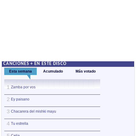
CANCIONES + EN ESTE DISCO
Esta semana
Acumulado
Más votado
1
1
Zamba por vos
Zamba por vos
2
2
Ey paisano
Chacarera del mi
3
3
Chacarera del mishki mayu
Guitarra de sal
4
4
Tu estrella
Ey paisano
5
5
Celia
Tu estrella