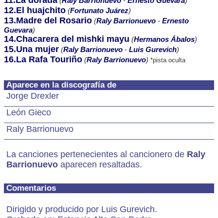
11.La dorada
(
Raly Barrionuevo
-
Ernesto Guevara
)
12.El huajchito
(
Fortunato Juárez
)
13.Madre del Rosario
(
Raly Barrionuevo
-
Ernesto
Guevara
)
14.Chacarera del mishki mayu
(
Hermanos Ábalos
)
15.Una mujer
(
Raly Barrionuevo
-
Luis Gurevich
)
16.La Rafa Touriño
(
Raly Barrionuevo
)
*pista oculta
Aparece en la discografía de
Jorge Drexler
León Gieco
Raly Barrionuevo
La canciones pertenecientes al cancionero de
Raly
Barrionuevo
aparecen resaltadas.
Comentarios
Dirigido y producido por Luis Gurevich.