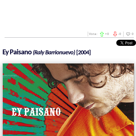
Vota:
+
0
-
0
0
Ey Paisano
(Raly Barrionuevo)
[2004]