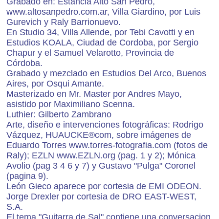
Grabado en: Estancia Alto San Pedro,
www.altosanpedro.com.ar, Villa Giardino, por Luis
Gurevich y Raly Barrionuevo.
En Studio 34, Villa Allende, por Tebi Cavotti y en
Estudios KOALA, Ciudad de Cordoba, por Sergio
Chapur y el Samuel Velarotto, Provincia de
Córdoba.
Grabado y mezclado en Estudios Del Arco, Buenos
Aires, por Osqui Amante.
Masterizado en Mr. Master por Andres Mayo,
asistido por Maximiliano Scenna.
Luthier: Gilberto Zambrano
Arte, diseño e intervenciones fotográficas: Rodrigo
Vázquez, HUAUCKE®com, sobre imágenes de
Eduardo Torres www.torres-fotografia.com (fotos de
Raly); EZLN www.EZLN.org (pag. 1 y 2); Mónica
Avolio (pag 3 4 6 y 7) y Gustavo "Pulga" Coronel
(pagina 9).
León Gieco aparece por cortesia de EMI ODEON.
Jorge Drexler por cortesia de DRO EAST-WEST,
S.A.
El tema "Guitarra de Sal" contiene una conversacion