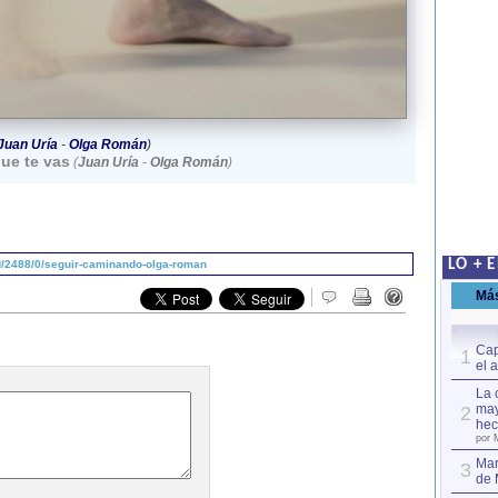
Juan Uría
-
Olga Román
)
ue te vas
(
Juan Uría
-
Olga Román
)
LO + 
/2488/0/seguir-caminando-olga-roman
Má
Cap
1
el 
La 
may
2
hec
por 
Mar
3
de 