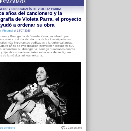
DESTACAMOS
NERO Y DISCOGRAFÍA DE VIOLETA PARRA
e años del cancionero y la
grafía de Violeta Parra, el proyecto
yudó a ordenar su obra
r Pintanel
el 13/07/2026
nero y Discografía de Violeta Parra, impulsado por
ros.com, continúa siendo una de las investigaciones
ales más importantes dedicadas a la universal artista
Cuatro años de investigación permitieron recuperar 520
, reconstruir su discografía, corregir numerosos errores
s y fijar datos fundamentales sobre una de las figuras
es de la música latinoamericana.
ulo completo
1 Comentario