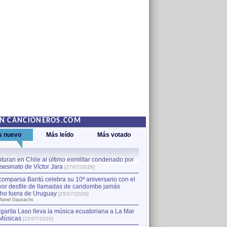
EN CANCIONEROS.COM
s nuevo
Más leído
Más votado
turan en Chile al último exmilitar condenado por
La comparsa Bantú celebra s
asesinato de Víctor Jara
mayor desfile de llamadas
1
[27/07/2026]
hecho fuera de Uruguay
[25
comparsa Bantú celebra su 10º aniversario con el
por Manel Gausachs
or desfile de llamadas de candombe jamás
Capturan en Chile al último
2
ho fuera de Uruguay
[25/07/2026]
el asesinato de Víctor Jara
[
Manel Gausachs
garita Laso lleva la música ecuatoriana a La Mar
Músicas
[22/07/2026]