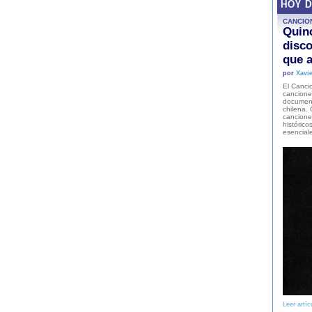
HOY 
CANCIO
Quinc
disco
que a
por
Xavie
El Cancio
cancione
document
chilena. 
canciones
histórico
esencial
Leer artíc