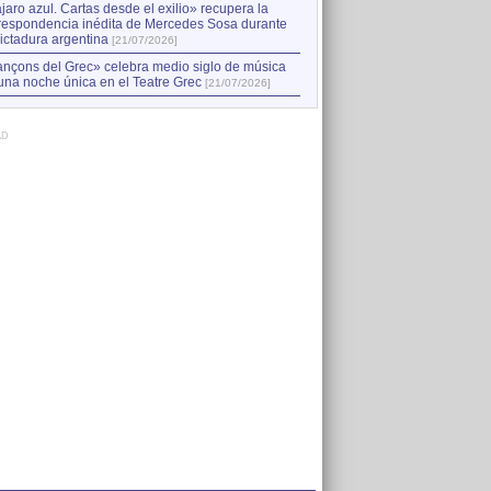
jaro azul. Cartas desde el exilio» recupera la
respondencia inédita de Mercedes Sosa durante
dictadura argentina
[21/07/2026]
nçons del Grec» celebra medio siglo de música
una noche única en el Teatre Grec
[21/07/2026]
AD