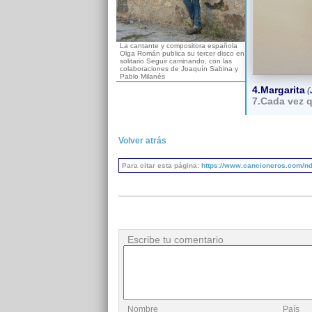
La cantante y compositora española
Olga Román publica su tercer disco en
solitario Seguir caminando, con las
colaboraciones de Joaquín Sabina y
Pablo Milanés
4.Margarita
(
7.Cada vez q
Volver atrás
Para citar esta página:
https://www.cancioneros.com/nd
Escribe tu comentario
Nombre
País