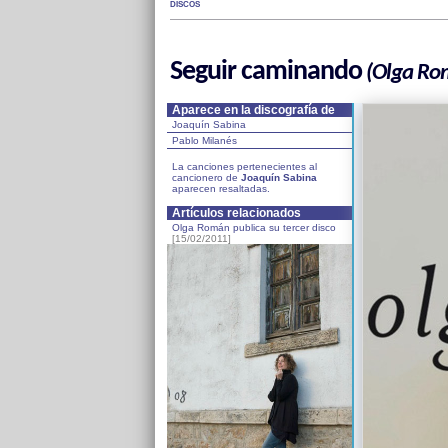
DISCOS
Seguir caminando
(Olga Ro
Aparece en la discografía de
Joaquín Sabina
Pablo Milanés
La canciones pertenecientes al
cancionero de
Joaquín Sabina
aparecen resaltadas.
Artículos relacionados
Olga Román publica su tercer disco
[15/02/2011]