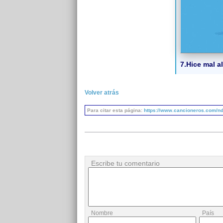
7.Hice mal 
Volver atrás
Para citar esta página:
https://www.cancioneros.com/nd
Escribe tu comentario
Nombre
País