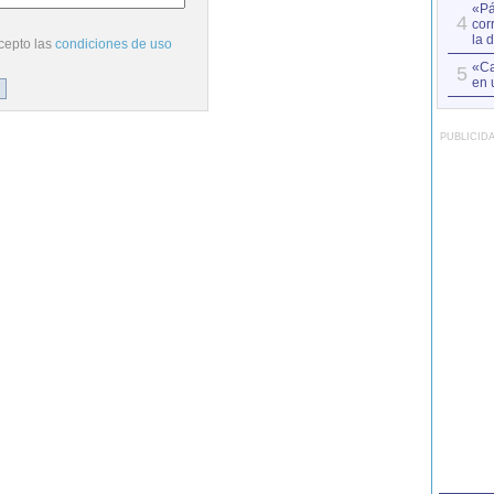
«Pá
4
cor
la 
cepto las
condiciones de uso
«Ca
5
en 
PUBLICID