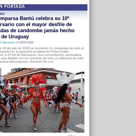
EN PORTADA
MBE
mparsa Bantú celebra su 10º
rsario con el mayor desfile de
adas de candombe jamás hecho
a de Uruguay
l Gausachs
el 25/07/2026
o 18 de julio de 2026 se reunieron 11 comparsas de todo el
o español en la pequeña localidad de Palau-Solità i
s, a 25 km de Barcelona. Una concentración carnavalera
 que finalizó con un concierto de todo un referente de este
usical afrouruguayo, Eduardo Da Luz.