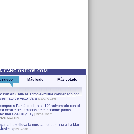
EN CANCIONEROS.COM
s nuevo
Más leído
Más votado
turan en Chile al último exmilitar condenado por
La comparsa Bantú celebra s
asesinato de Víctor Jara
mayor desfile de llamadas
1
[27/07/2026]
hecho fuera de Uruguay
[25
comparsa Bantú celebra su 10º aniversario con el
por Manel Gausachs
or desfile de llamadas de candombe jamás
Capturan en Chile al último
2
ho fuera de Uruguay
[25/07/2026]
el asesinato de Víctor Jara
[
Manel Gausachs
garita Laso lleva la música ecuatoriana a La Mar
Músicas
[22/07/2026]