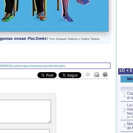
algunas cosas
(
Pau Donés
)
*con Joaquin Sabina y Carlos Tarque
/2506/0/y-ahora-que-hacemos-jarabe-de-palo
LO + 
Má
Cap
1
el 
La 
may
2
hec
por 
Mar
3
de 