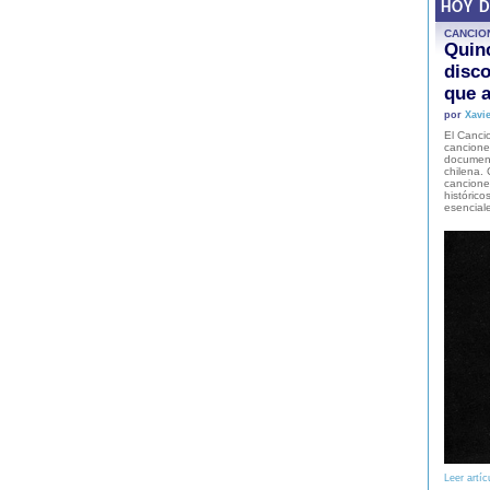
HOY 
CANCIO
Quinc
disco
que a
por
Xavie
El Cancio
cancione
document
chilena. 
canciones
histórico
esencial
Leer artíc