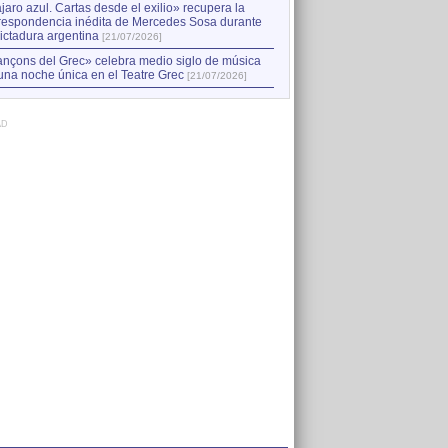
jaro azul. Cartas desde el exilio» recupera la
respondencia inédita de Mercedes Sosa durante
dictadura argentina
[21/07/2026]
nçons del Grec» celebra medio siglo de música
una noche única en el Teatre Grec
[21/07/2026]
AD