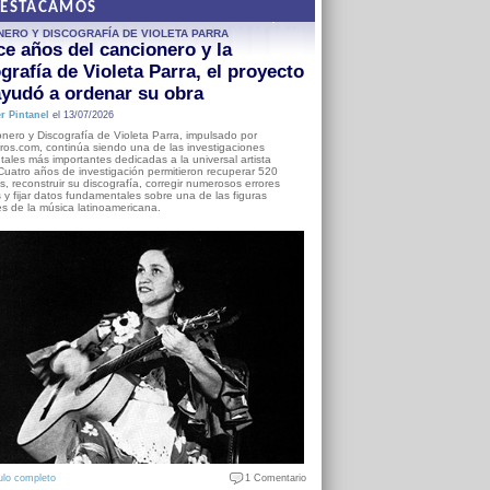
DESTACAMOS
NERO Y DISCOGRAFÍA DE VIOLETA PARRA
e años del cancionero y la
grafía de Violeta Parra, el proyecto
yudó a ordenar su obra
r Pintanel
el 13/07/2026
nero y Discografía de Violeta Parra, impulsado por
ros.com, continúa siendo una de las investigaciones
ales más importantes dedicadas a la universal artista
Cuatro años de investigación permitieron recuperar 520
, reconstruir su discografía, corregir numerosos errores
s y fijar datos fundamentales sobre una de las figuras
es de la música latinoamericana.
ulo completo
1 Comentario