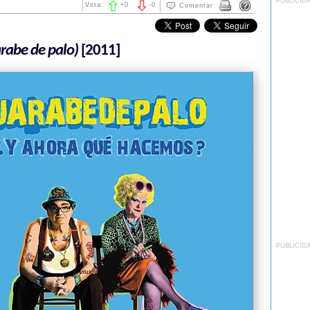
PUBLICID
Vota:
+
0
-
0
Comentar
rabe de palo)
[2011]
PUBLICID