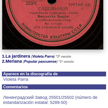
1.La jardinera
(
Violeta Parra
)
*2ª versión
2.Meriana
(
Popular pascuense
)
*1ª versión
Aparece en la discografía de
Violeta Parra
Comentarios
Ленинградский Завод 25501/25502 (número de
estandarización estatal: 5289-50)