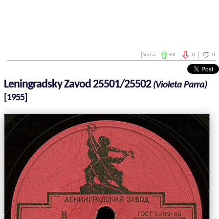
Vota:
+
0
-
0
0
Leningradsky Zavod 25501/25502
(Violeta Parra)
[1955]