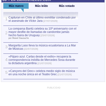
LO + EN CANCIONEROS.COM
Más nuevo
Más leído
Más votado
Capturan en Chile al último exmilitar condenado por
La comparsa Bantú
1
el asesinato de Víctor Jara
mayor desfile de
1
[27/07/2026]
hecho fuera de U
por Manel Gausachs
La comparsa Bantú celebra su 10º aniversario con el
mayor desfile de llamadas de candombe jamás
2
Capturan en Chile
2
hecho fuera de Uruguay
[25/07/2026]
el asesinato de Ví
por Manel Gausachs
Margarita Laso lleva la música ecuatoriana a La Mar
3
de Músicas
[22/07/2026]
«Pájaro azul. Cartas desde el exilio» recupera la
4
correspondencia inédita de Mercedes Sosa durante
la dictadura argentina
[21/07/2026]
«Cançons del Grec» celebra medio siglo de música
5
en una noche única en el Teatre Grec
[21/07/2026]
PUBLICIDAD