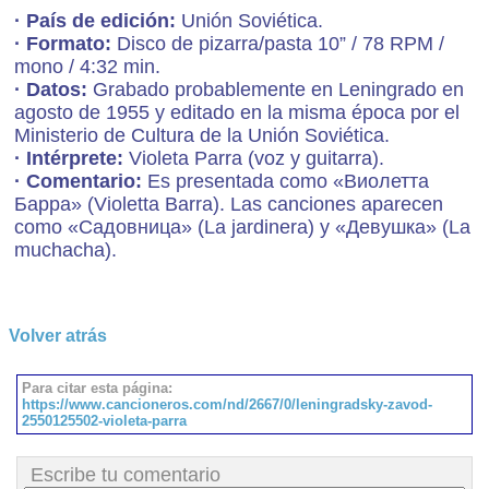
· País de edición:
Unión Soviética.
· Formato:
Disco de pizarra/pasta 10” / 78 RPM /
mono / 4:32 min.
· Datos:
Grabado probablemente en Leningrado en
agosto de 1955 y editado en la misma época por el
Ministerio de Cultura de la Unión Soviética.
· Intérprete:
Violeta Parra (voz y guitarra).
· Comentario:
Es presentada como «Виолетта
Барра» (Violetta Barra). Las canciones aparecen
como «Садовница» (La jardinera) y «Девушка» (La
muchacha).
Volver atrás
Para citar esta página:
https://www.cancioneros.com/nd/2667/0/leningradsky-zavod-
2550125502-violeta-parra
Escribe tu comentario