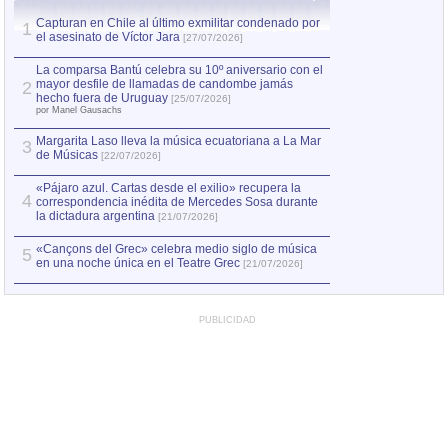
Capturan en Chile al último exmilitar condenado por
La comparsa Bantú
1
el asesinato de Víctor Jara
mayor desfile de
1
[27/07/2026]
hecho fuera de U
por Manel Gausachs
La comparsa Bantú celebra su 10º aniversario con el
mayor desfile de llamadas de candombe jamás
2
Capturan en Chile
2
hecho fuera de Uruguay
[25/07/2026]
el asesinato de Ví
por Manel Gausachs
Margarita Laso lleva la música ecuatoriana a La Mar
3
de Músicas
[22/07/2026]
«Pájaro azul. Cartas desde el exilio» recupera la
4
correspondencia inédita de Mercedes Sosa durante
la dictadura argentina
[21/07/2026]
«Cançons del Grec» celebra medio siglo de música
5
en una noche única en el Teatre Grec
[21/07/2026]
PUBLICIDAD