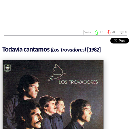
Vota:
+
0
-
0
0
Todavía cantamos
(Los Trovadores)
[1982]