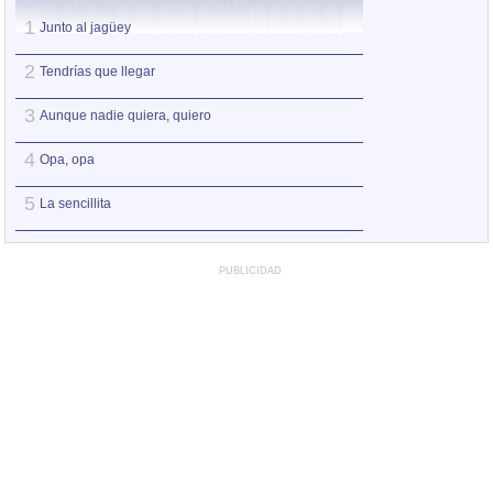
1
1
Junto al jagüey
Opa, opa
2
2
Tendrías que llegar
La sencillita
3
3
Aunque nadie quiera, quiero
Aunque nadie qui
4
4
Opa, opa
Tendrías que lleg
5
5
La sencillita
Junto al jagüey
PUBLICIDAD