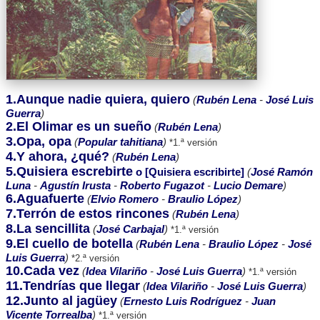
1.Aunque nadie quiera, quiero
(
Rubén Lena
-
José Luis
Guerra
)
2.El Olimar es un sueño
(
Rubén Lena
)
3.Opa, opa
(
Popular tahitiana
)
*1.ª versión
4.Y ahora, ¿qué?
(
Rubén Lena
)
5.Quisiera escrebirte
o [Quisiera escribirte]
(
José Ramón
Luna
-
Agustín Irusta
-
Roberto Fugazot
-
Lucio Demare
)
6.Aguafuerte
(
Elvio Romero
-
Braulio López
)
7.Terrón de estos rincones
(
Rubén Lena
)
8.La sencillita
(
José Carbajal
)
*1.ª versión
9.El cuello de botella
(
Rubén Lena
-
Braulio López
-
José
Luis Guerra
)
*2.ª versión
10.Cada vez
(
Idea Vilariño
-
José Luis Guerra
)
*1.ª versión
11.Tendrías que llegar
(
Idea Vilariño
-
José Luis Guerra
)
12.Junto al jagüey
(
Ernesto Luis Rodríguez
-
Juan
Vicente Torrealba
)
*1.ª versión