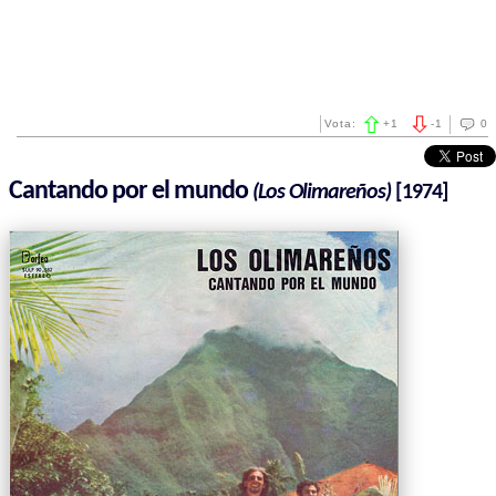
Vota:
+
1
-
1
0
Cantando por el mundo
(Los Olimareños)
[1974]