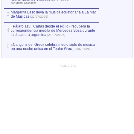
2
el asesinato de Ví
por Manel Gausachs
Margarita Laso lleva la música ecuatoriana a La Mar
3
de Músicas
[22/07/2026]
«Pájaro azul. Cartas desde el exilio» recupera la
4
correspondencia inédita de Mercedes Sosa durante
la dictadura argentina
[21/07/2026]
«Cançons del Grec» celebra medio siglo de música
5
en una noche única en el Teatre Grec
[21/07/2026]
PUBLICIDAD