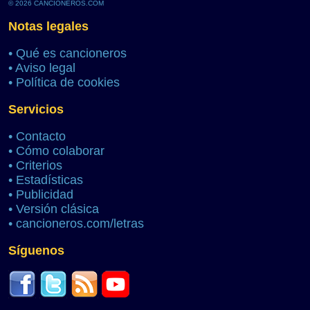
© 2026 CANCIONEROS.COM
Notas legales
•
Qué es cancioneros
•
Aviso legal
•
Política de cookies
Servicios
•
Contacto
•
Cómo colaborar
•
Criterios
•
Estadísticas
•
Publicidad
•
Versión clásica
•
cancioneros.com/letras
Síguenos