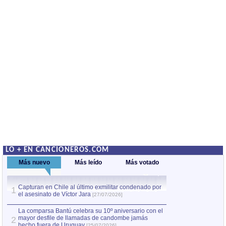
LO + EN CANCIONEROS.COM
Más nuevo
Más leído
Más votado
Capturan en Chile al último exmilitar condenado por
La comparsa Bantú
1
el asesinato de Víctor Jara
mayor desfile de
1
[27/07/2026]
hecho fuera de U
por Manel Gausachs
La comparsa Bantú celebra su 10º aniversario con el
mayor desfile de llamadas de candombe jamás
2
Capturan en Chile
hecho fuera de Uruguay
[25/07/2026]