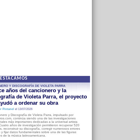
DESTACAMOS
NERO Y DISCOGRAFÍA DE VIOLETA PARRA
e años del cancionero y la
grafía de Violeta Parra, el proyecto
yudó a ordenar su obra
r Pintanel
el 13/07/2026
nero y Discografía de Violeta Parra, impulsado por
ros.com, continúa siendo una de las investigaciones
ales más importantes dedicadas a la universal artista
Cuatro años de investigación permitieron recuperar 520
, reconstruir su discografía, corregir numerosos errores
s y fijar datos fundamentales sobre una de las figuras
es de la música latinoamericana.