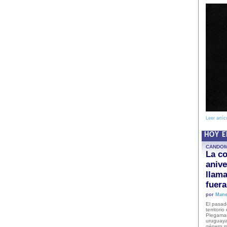
Leer artíc
HOY 
CANDO
La co
anive
llam
fuer
por
Mane
El pasad
territori
Plegaman
uruguaya
género m