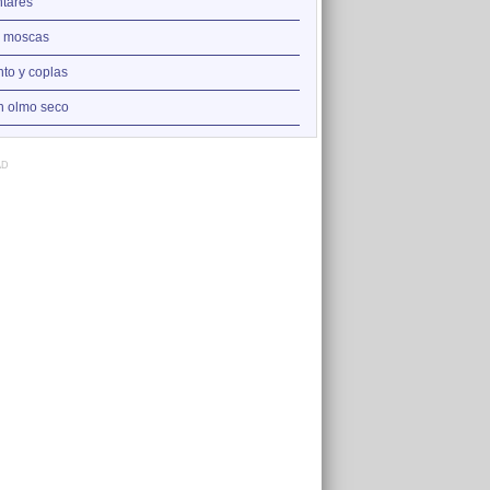
2
tares
La saeta
3
 moscas
A un olmo seco
4
nto y coplas
He andado muchos camino
5
n olmo seco
Retrato
AD