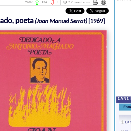
PUBLICID
Vota:
+
164
-
8
2 Comentarios
ado, poeta
(Joan Manuel Serrat)
[1969]
CANCI
Est
1
La 