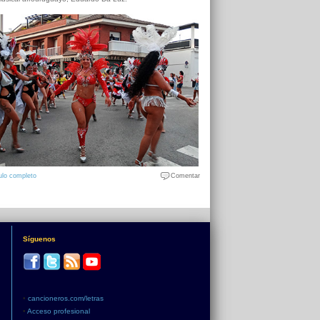
ulo completo
Comentar
Síguenos
•
cancioneros.com/letras
•
Acceso profesional