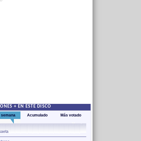
AD
ONES + EN ESTE DISCO
a semana
Acumulado
Más votado
1
saeta
Cantares