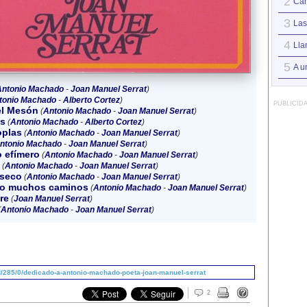
2
Can
3
Las
4
Lla
5
A u
Antonio Machado
-
Joan Manuel Serrat
)
tonio Machado
-
Alberto Cortez
)
PUBLICID
el Mesón
(
Antonio Machado
-
Joan Manuel Serrat
)
s
(
Antonio Machado
-
Alberto Cortez
)
oplas
(
Antonio Machado
-
Joan Manuel Serrat
)
ntonio Machado
-
Joan Manuel Serrat
)
 efímero
(
Antonio Machado
-
Joan Manuel Serrat
)
(
Antonio Machado
-
Joan Manuel Serrat
)
 seco
(
Antonio Machado
-
Joan Manuel Serrat
)
do muchos caminos
(
Antonio Machado
-
Joan Manuel Serrat
)
re
(
Joan Manuel Serrat
)
(
Antonio Machado
-
Joan Manuel Serrat
)
/285/0/dedicado-a-antonio-machado-poeta-joan-manuel-serrat
2