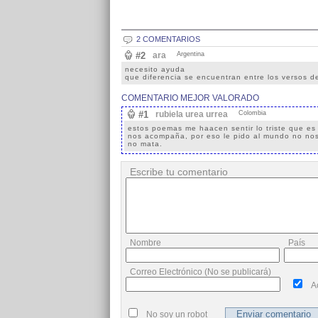
2 COMENTARIOS
#2
ara
Argentina
necesito ayuda
que diferencia se encuentran entre los versos d
COMENTARIO MEJOR VALORADO
#1
rubiela urea urrea
Colombia
estos poemas me haacen sentir lo triste que es l
nos acompaña, por eso le pido al mundo no nos
no mata.
Escribe tu comentario
Nombre
País
Correo Electrónico (No se publicará)
A
No soy un robot