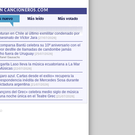
EN CANCIONEROS.COM
s nuevo
Más leído
Más votado
turan en Chile al último exmilitar condenado por
La comparsa Bantú celebra s
asesinato de Víctor Jara
mayor desfile de llamadas
1
[27/07/2026]
hecho fuera de Uruguay
[25
comparsa Bantú celebra su 10º aniversario con el
por Manel Gausachs
or desfile de llamadas de candombe jamás
Capturan en Chile al último
2
ho fuera de Uruguay
[25/07/2026]
el asesinato de Víctor Jara
[
Manel Gausachs
garita Laso lleva la música ecuatoriana a La Mar
Margarita Laso lleva la mús
3
Músicas
de Músicas
[22/07/2026]
[22/07/2026]
jaro azul. Cartas desde el exilio» recupera la
respondencia inédita de Mercedes Sosa durante
dictadura argentina
[21/07/2026]
nçons del Grec» celebra medio siglo de música
una noche única en el Teatre Grec
[21/07/2026]
AD