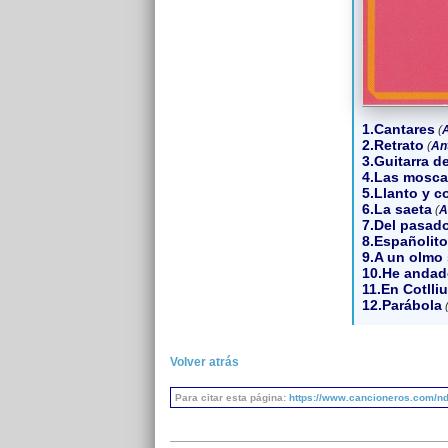
1.Cantares
(
2.Retrato
(
An
3.Guitarra d
4.Las mosca
5.Llanto y c
6.La saeta
(
A
7.Del pasado
8.Españolito
9.A un olmo
10.He anda
11.En Cotlliu
12.Parábola
Volver atrás
Para citar esta página:
https://www.cancioneros.com/nd