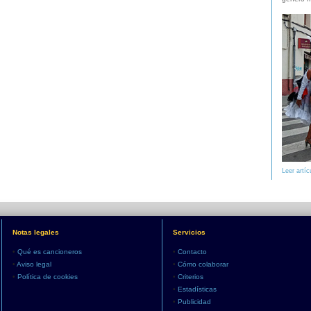
Leer artíc
Notas legales
Servicios
•
Qué es cancioneros
•
Contacto
•
Aviso legal
•
Cómo colaborar
•
Política de cookies
•
Criterios
•
Estadísticas
•
Publicidad