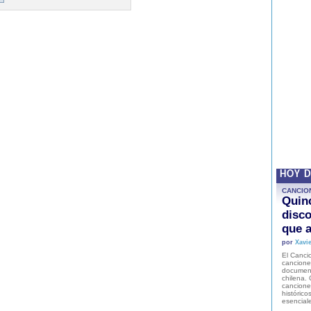
HOY 
CANCIO
Quinc
disco
que a
por
Xavie
El Cancio
cancione
document
chilena. 
canciones
histórico
esencial