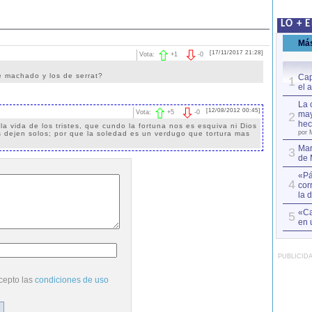
LO + 
Má
[17/11/2017 21:28]
Vota:
+
1
-
0
e machado y los de serrat?
Cap
1
el 
La 
[12/08/2012 00:45]
Vota:
+
5
-
0
may
2
hec
a vida de los tristes, que cundo la fortuna nos es esquiva ni Dios
por 
 dejen solos; por que la soledad es un verdugo que tortura mas
Mar
3
de 
«Pá
4
cor
la 
«Ca
5
en 
PUBLICID
cepto las
condiciones de uso