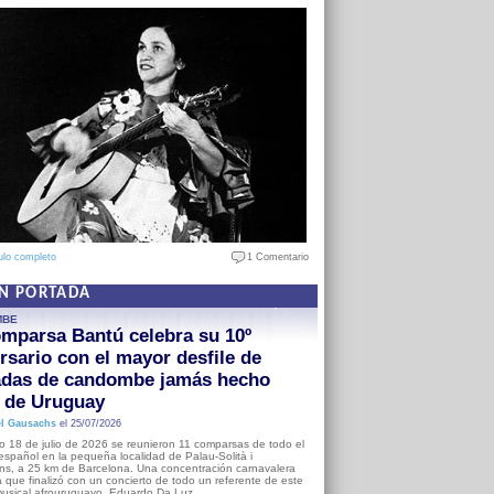
ulo completo
1 Comentario
EN PORTADA
MBE
mparsa Bantú celebra su 10º
rsario con el mayor desfile de
adas de candombe jamás hecho
a de Uruguay
l Gausachs
el 25/07/2026
o 18 de julio de 2026 se reunieron 11 comparsas de todo el
o español en la pequeña localidad de Palau-Solità i
s, a 25 km de Barcelona. Una concentración carnavalera
 que finalizó con un concierto de todo un referente de este
usical afrouruguayo, Eduardo Da Luz.