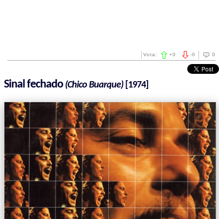
Vota:
+
0
-
0
0
Sinal fechado
(Chico Buarque)
[1974]