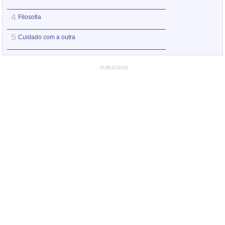
4
4
Filosofia
O filho que eu que
5
5
Cuidado com a outra
Você não sabe a
PUBLICIDAD