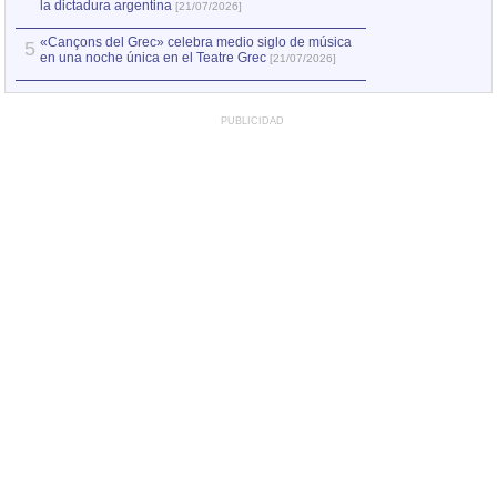
la dictadura argentina
[21/07/2026]
«Cançons del Grec» celebra medio siglo de música
5
en una noche única en el Teatre Grec
[21/07/2026]
PUBLICIDAD