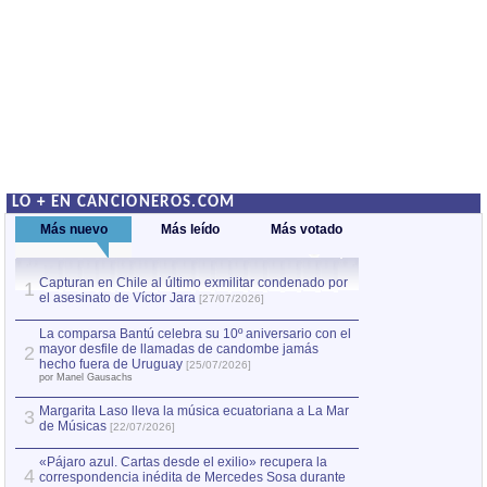
LO + EN CANCIONEROS.COM
Más nuevo
Más leído
Más votado
Capturan en Chile al último exmilitar condenado por
La comparsa Bantú
1
el asesinato de Víctor Jara
mayor desfile de
1
[27/07/2026]
hecho fuera de U
por Manel Gausachs
La comparsa Bantú celebra su 10º aniversario con el
mayor desfile de llamadas de candombe jamás
2
Capturan en Chile
2
hecho fuera de Uruguay
[25/07/2026]
el asesinato de Ví
por Manel Gausachs
Margarita Laso lleva la música ecuatoriana a La Mar
3
de Músicas
[22/07/2026]
«Pájaro azul. Cartas desde el exilio» recupera la
4
correspondencia inédita de Mercedes Sosa durante