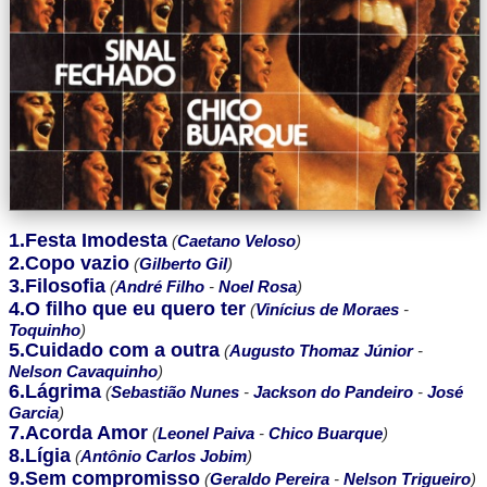
1.Festa Imodesta
(
Caetano Veloso
)
2.Copo vazio
(
Gilberto Gil
)
3.Filosofia
(
André Filho
-
Noel Rosa
)
4.O filho que eu quero ter
(
Vinícius de Moraes
-
Toquinho
)
5.Cuidado com a outra
(
Augusto Thomaz Júnior
-
Nelson Cavaquinho
)
6.Lágrima
(
Sebastião Nunes
-
Jackson do Pandeiro
-
José
Garcia
)
7.Acorda Amor
(
Leonel Paiva
-
Chico Buarque
)
8.Lígia
(
Antônio Carlos Jobim
)
9.Sem compromisso
(
Geraldo Pereira
-
Nelson Trigueiro
)