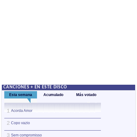
CANCIONES + EN ESTE DISCO
Esta semana
Acumulado
Más votado
1
1
Acorda Amor
Acorda Amor
2
2
Copo vazio
Festa Imodesta
3
3
Sem compromisso
Copo vazio