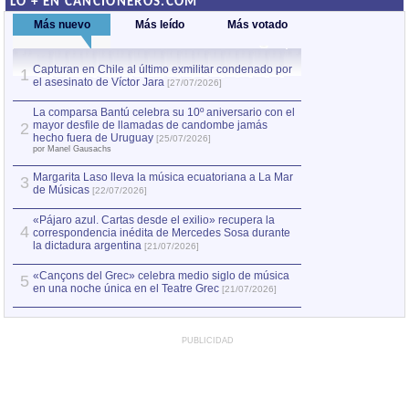
LO + EN CANCIONEROS.COM
Más nuevo
Más leído
Más votado
Capturan en Chile al último exmilitar condenado por
Capturan en Chile
1
1
el asesinato de Víctor Jara
el asesinato de Ví
[27/07/2026]
La comparsa Bantú celebra su 10º aniversario con el
mayor desfile de llamadas de candombe jamás
2
hecho fuera de Uruguay
[25/07/2026]
por Manel Gausachs
Margarita Laso lleva la música ecuatoriana a La Mar
3
de Músicas
[22/07/2026]
«Pájaro azul. Cartas desde el exilio» recupera la
4
correspondencia inédita de Mercedes Sosa durante
la dictadura argentina
[21/07/2026]
«Cançons del Grec» celebra medio siglo de música
5
en una noche única en el Teatre Grec
[21/07/2026]
PUBLICIDAD