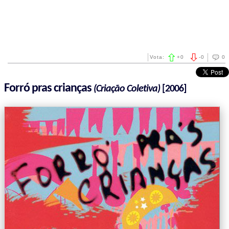
Vota:
+
0
-
0
0
Forró pras crianças
(Criação Coletiva)
[2006]