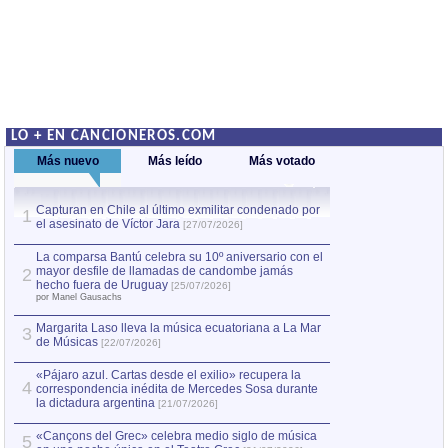
LO + EN CANCIONEROS.COM
Más nuevo
Más leído
Más votado
Capturan en Chile al último exmilitar condenado por
La comparsa Bantú
1
el asesinato de Víctor Jara
mayor desfile de
1
[27/07/2026]
hecho fuera de U
por Manel Gausachs
La comparsa Bantú celebra su 10º aniversario con el
mayor desfile de llamadas de candombe jamás
2
Capturan en Chile
2
hecho fuera de Uruguay
[25/07/2026]
el asesinato de Ví
por Manel Gausachs
Margarita Laso lleva la música ecuatoriana a La Mar
Margarita Laso ll
3
3
de Músicas
de Músicas
[22/07/2026]
[22/07
«Pájaro azul. Cartas desde el exilio» recupera la
4
correspondencia inédita de Mercedes Sosa durante
la dictadura argentina
[21/07/2026]
«Cançons del Grec» celebra medio siglo de música
5