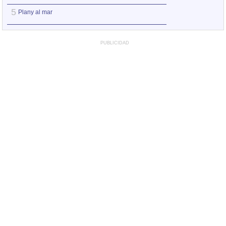
5
5
Plany al mar
Això s'està ensor
PUBLICIDAD