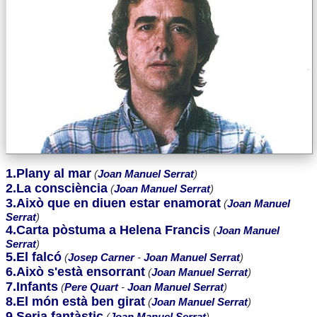
1.Plany al mar
(
Joan Manuel Serrat
)
2.La consciència
(
Joan Manuel Serrat
)
3.Això que en diuen estar enamorat
(
Joan Manuel
Serrat
)
4.Carta pòstuma a Helena Francis
(
Joan Manuel
Serrat
)
5.El falcó
(
Josep Carner
-
Joan Manuel Serrat
)
6.Això s'està ensorrant
(
Joan Manuel Serrat
)
7.Infants
(
Pere Quart
-
Joan Manuel Serrat
)
8.El món està ben girat
(
Joan Manuel Serrat
)
9.Seria fantàstic
(
Joan Manuel Serrat
)