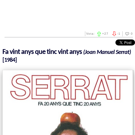
Vota:
+
27
-
1
0
Fa vint anys que tinc vint anys
(Joan Manuel Serrat)
[1984]