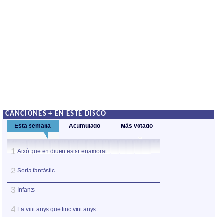
CANCIONES + EN ESTE DISCO
Esta semana
Acumulado
Más votado
1
1
Això que en diuen estar enamorat
Fa vint anys que t
2
2
Seria fantàstic
Seria fantàstic
3
3
Infants
Això que en diue
4
4
Fa vint anys que tinc vint anys
Plany al mar