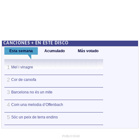
CANCIONES + EN ESTE DISCO
Esta semana
Acumulado
Más votado
1
1
Mel i vinagre
Mel i vinagre
2
2
Cor de carxofa
Sóc un peix de te
3
3
Barcelona no és un mite
Barcelona no és 
4
4
Com una melodia d’Offenbach
Cor de carxofa
5
5
Sóc un peix de terra endins
Quin soroll fa el 
PUBLICIDAD