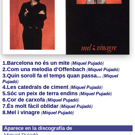
1.Barcelona no és un mite
(
Miquel Pujadó
)
2.Com una melodia d’Offenbach
(
Miquel Pujadó
)
3.Quin soroll fa el temps quan passa...
(
Miquel
Pujadó
)
4.Les catedrals de ciment
(
Miquel Pujadó
)
5.Sóc un peix de terra endins
(
Miquel Pujadó
)
6.Cor de carxofa
(
Miquel Pujadó
)
7.És molt fàcil oblidar
(
Miquel Pujadó
)
8.Mel i vinagre
(
Miquel Pujadó
)
Aparece en la discografía de