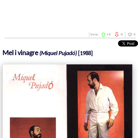
Vota:
+
0
-
0
0
Mel i vinagre
(Miquel Pujadó)
[1988]