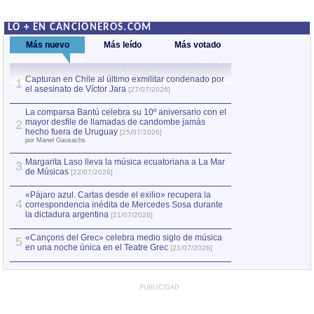
LO + EN CANCIONEROS.COM
Más nuevo
Más leído
Más votado
Capturan en Chile al último exmilitar condenado por
Capturan en Chile
1
1
el asesinato de Víctor Jara
el asesinato de Ví
[27/07/2026]
La comparsa Bantú celebra su 10º aniversario con el
mayor desfile de llamadas de candombe jamás
2
hecho fuera de Uruguay
[25/07/2026]
por Manel Gausachs
Margarita Laso lleva la música ecuatoriana a La Mar
3
de Músicas
[22/07/2026]
«Pájaro azul. Cartas desde el exilio» recupera la
4
correspondencia inédita de Mercedes Sosa durante
la dictadura argentina
[21/07/2026]
«Cançons del Grec» celebra medio siglo de música
5
en una noche única en el Teatre Grec
[21/07/2026]
PUBLICIDAD